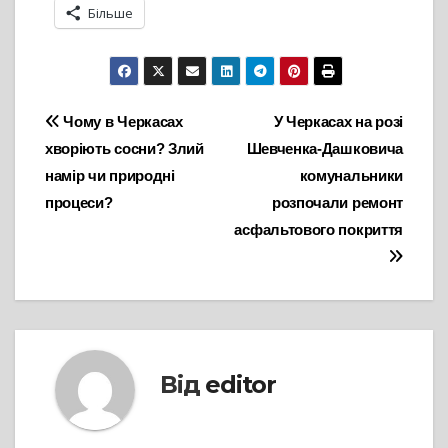
Більше
Навігація
Чому в Черкасах
У Черкасах на розі
хворіють сосни? Злий
Шевченка-Дашковича
записів
намір чи природні
комунальники
процеси?
розпочали ремонт
асфальтового покриття
Від
editor