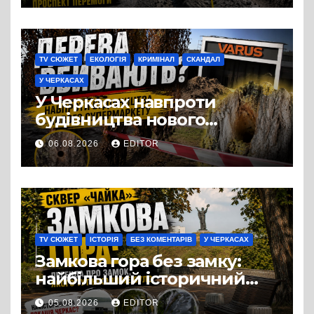
TV СЮЖЕТ
ЕКОЛОГІЯ
КРИМІНАЛ
СКАНДАЛ
У ЧЕРКАСАХ
У Черкасах навпроти
будівництва нового
супермаркету VARUS на
06.08.2026
EDITOR
проспекті Перемоги всохли
дерева. І це навряд чи
можна назвати
випадковістю
TV СЮЖЕТ
ІСТОРІЯ
БЕЗ КОМЕНТАРІВ
У ЧЕРКАСАХ
Замкова гора без замку:
найбільший історичний
міф Черкас
05.08.2026
EDITOR