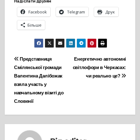
Надіслати друзям
Facebook
Telegram
Друк
Більше
Навігація
Представниця
Енергетично автономні
Смілянської громади
світлофори в Черкасах:
записів
Валентина Далібожак
чи реально це?
взяла участь у
навчальному візиті до
Словенії