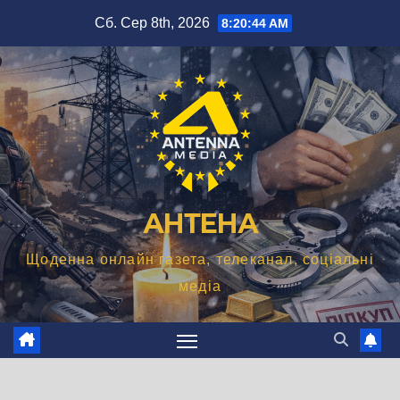
Перейти
Сб. Сер 8th, 2026
8:20:45 AM
до
вмісту
АНТЕНА
Щоденна онлайн газета, телеканал, соціальні
медіа