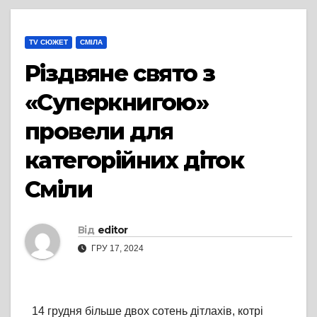
TV СЮЖЕТ
СМІЛА
Різдвяне свято з
«Суперкнигою»
провели для
категорійних діток
Сміли
Від
editor
ГРУ 17, 2024
14 грудня більше двох сотень дітлахів, котрі