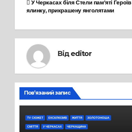
Навігація
У Черкасах біля Стели пам’яті Герої
ялинку, прикрашену янголятами
записів
Від
editor
Пов’язаний запис
TV СЮЖЕТ
ЕКСКЛЮЗИВ
ЖИТТЯ
ЗОЛОТОНОША
СМІТТЯ
У ЧЕРКАСАХ
ЧЕРКАЩИНА