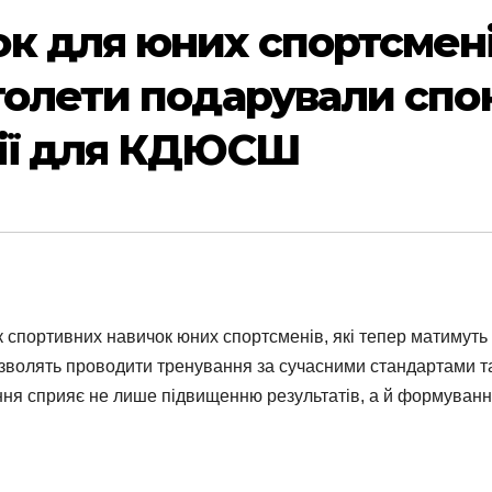
к для юних спортсменів
толети подарували спо
дії для КДЮСШ
к спортивних навичок юних спортсменів, які тепер матимут
озволять проводити тренування за сучасними стандартами та 
ння сприяє не лише підвищенню результатів, а й формуванню