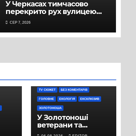
У Черкасах тимчасово
перекрито рух вулицею
Хрещатик на перехресті з
СЕР 7, 2026
Грушевського через
ремонт тепломережі
TV СЮЖЕТ
БЕЗ КОМЕНТАРІВ
ГОЛОВНЕ
ЕКОЛОГІЯ
ЕКСКЛЮЗИВ
ЗОЛОТОНОША
У Золотоноші
ветерани та
місцеві жителі
06.08.2026
EDITOR