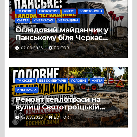
TV СЮЖЕТ
ЕКСКЛЮЗИВ
ЖИТТЯ
ЗОЛОТОНОША
СМІТТЯ
У ЧЕРКАСАХ
ЧЕРКАЩИНА
Оглядовий майданчик у
Панському біля Черкас
перетворився на занедбане
07.08.2026
EDITOR
сміттєзвалище
TV СЮЖЕТ
БЕЗ КОМЕНТАРІВ
ГОЛОВНЕ
ЖИТТЯ
У ЧЕРКАСАХ
Ремонт теплотраси на
вулиці Святотроїцькій
затягнувся порівняно із
07.08.2026
EDITOR
запланованими термінами.
Вулицю досі не відкрили