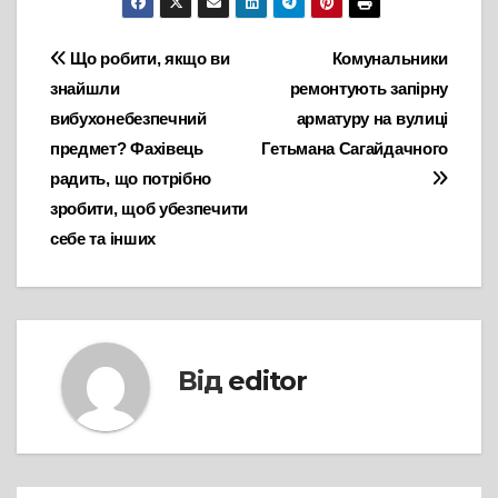
Навігація
Що робити, якщо ви
Комунальники
знайшли
ремонтують запірну
записів
вибухонебезпечний
арматуру на вулиці
предмет? Фахівець
Гетьмана Сагайдачного
радить, що потрібно
зробити, щоб убезпечити
себе та інших
Від
editor