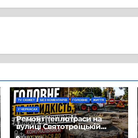
TV СЮЖЕТ
БЕЗ КОМЕНТАРІВ
ГОЛОВНЕ
ЖИТТЯ
У ЧЕРКАСАХ
Ремонт теплотраси на
вулиці Святотроїцькій
затягнувся порівняно із
СЕР 7, 2026