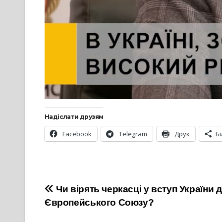
Надіслати друзям
Facebook
Telegram
Друк
Б
Навігація
Чи вірять черкасці у вступ України 
Європейського Союзу?
записів