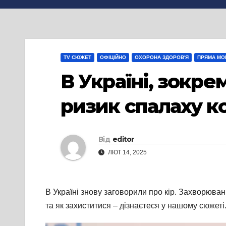
TV СЮЖЕТ
ОФІЦІЙНО
ОХОРОНА ЗДОРОВ'Я
ПРЯМА МО
В Україні, зокре
ризик спалаху к
Від
editor
ЛЮТ 14, 2025
В Україні знову заговорили про кір. Захворюван
та як захиститися – дізнаєтеся у нашому сюжеті