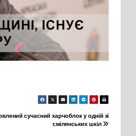
влений сучасний харчоблок у одній зі
смілянських шкіл