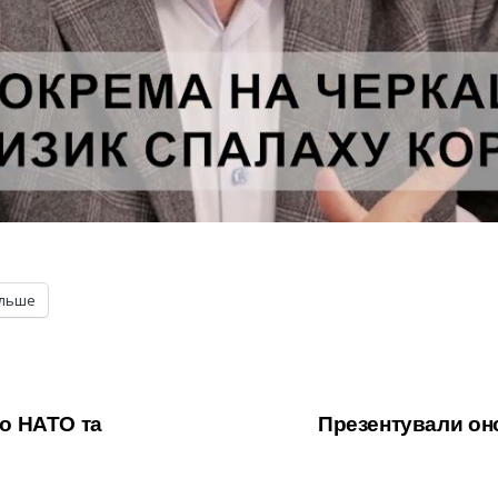
ільше
до НАТО та
Презентували оно