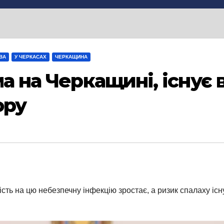
ВА
У ЧЕРКАСАХ
ЧЕРКАЩИНА
ма на Черкащині, існує
ору
ість на цю небезпечну інфекцію зростає, а ризик спалаху іс
.