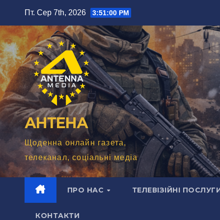
Перейти
Пт. Сер 7th, 2026
3:51:02 PM
до
вмісту
АНТЕНА
Щоденна онлайн газета,
телеканал, соціальні медіа
ПРО НАС
ТЕЛЕВІЗІЙНІ ПОСЛУГ
КОНТАКТИ