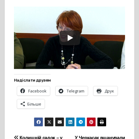
Надіслати друзям
Facebook
Telegram
Друк
Більше
Колишній садок – у
У Черкасах вшанували