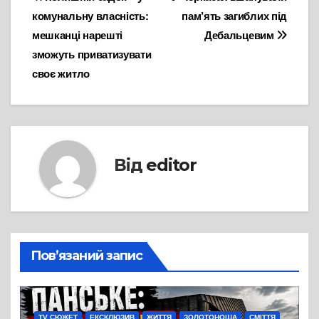
Навігація
комунальну власність:
пам’ять загиблих під
записів
мешканці нарешті
Дебальцевим
зможуть приватизувати
своє житло
Від
editor
Пов’язаний запис
TV СЮЖЕТ
ЕКСКЛЮЗИВ
ЖИТТЯ
ЗОЛОТОНОША
СМІТТЯ