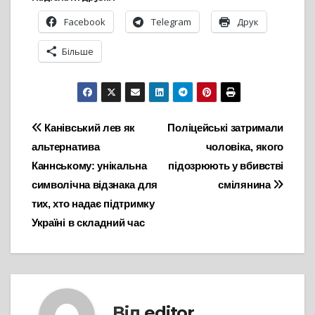
Facebook
Telegram
Друк
Більше
Навігація
Канівський лев як
Поліцейські затримали
альтернатива
чоловіка, якого
записів
Каннському: унікальна
підозрюють у вбивстві
символічна відзнака для
смілянина
тих, хто надає підтримку
Україні в складний час
Від
editor