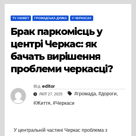
TV СЮЖЕТ
ГРОМАДСЬКА ДУМКА
У ЧЕРКАСАХ
Брак паркомісць у
центрі Черкас: як
бачать вирішення
проблеми черкасці?
Від
editor
#громада
,
#дороги
,
ЛЮТ 27, 2025
#Життя
,
#Черкаси
У центральній частині Черкас проблема з