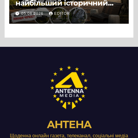
найбільший історичний
міф Черкас
05.08.2026
EDITOR
АНТЕНА
Щоденна онлайн газета, телеканал, соціальні медіа