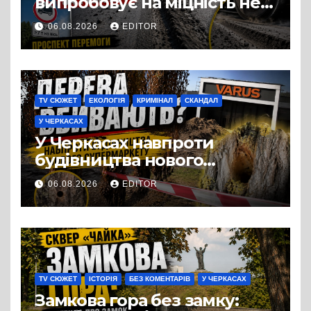
випробовує на міцність не
лише людей, а й дороги
06.08.2026
EDITOR
Черкас
TV СЮЖЕТ
ЕКОЛОГІЯ
КРИМІНАЛ
СКАНДАЛ
У ЧЕРКАСАХ
У Черкасах навпроти
будівництва нового
супермаркету VARUS на
06.08.2026
EDITOR
проспекті Перемоги всохли
дерева. І це навряд чи
можна назвати
випадковістю
TV СЮЖЕТ
ІСТОРІЯ
БЕЗ КОМЕНТАРІВ
У ЧЕРКАСАХ
Замкова гора без замку: