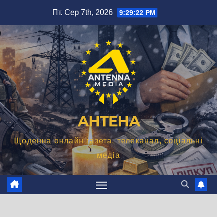
Перейти
Пт. Сер 7th, 2026
9:29:23 PM
до
вмісту
АНТЕНА
Щоденна онлайн газета, телеканал, соціальні
медіа