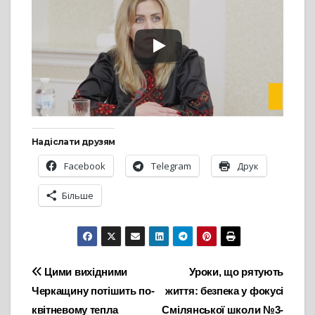
Надіслати друзям
Facebook
Telegram
Друк
Більше
Навігація
Цими вихідними
Уроки, що рятують
Черкащину потішить по-
життя: безпека у фокусі
записів
квітневому тепла
Смілянської школи №3-