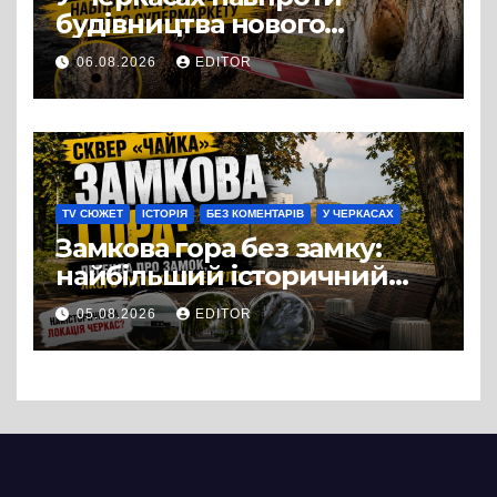
будівництва нового
супермаркету VARUS на
06.08.2026
EDITOR
проспекті Перемоги всохли
дерева. І це навряд чи
можна назвати
випадковістю
TV СЮЖЕТ
ІСТОРІЯ
БЕЗ КОМЕНТАРІВ
У ЧЕРКАСАХ
Замкова гора без замку:
найбільший історичний
міф Черкас
05.08.2026
EDITOR