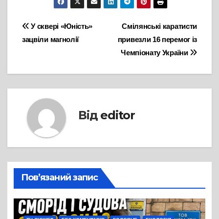
Навігація
У сквері «Юність»
Смілянські каратисти
зацвіли магнолії
привезли 16 перемог із
записів
Чемпіонату України
Від
editor
Пов’язаний запис