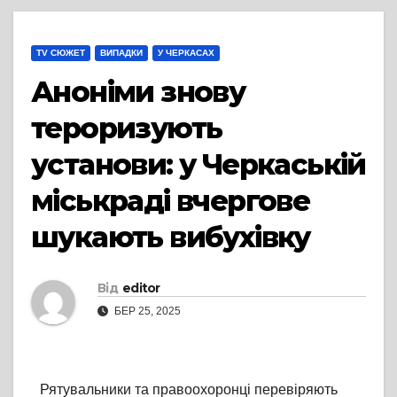
TV СЮЖЕТ
ВИПАДКИ
У ЧЕРКАСАХ
Аноніми знову
тероризують
установи: у Черкаській
міськраді вчергове
шукають вибухівку
Від
editor
БЕР 25, 2025
Рятувальники та правоохоронці перевіряють