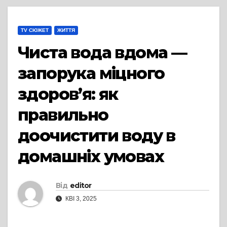
TV СЮЖЕТ
ЖИТТЯ
Чиста вода вдома —
запорука міцного
здоров’я: як
правильно
доочистити воду в
домашніх умовах
Від
editor
КВІ 3, 2025