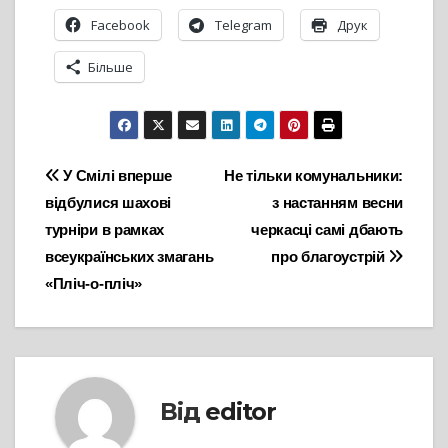
Facebook
Telegram
Друк
Більше
Навігація
У Смілі вперше
Не тільки комунальники:
відбулися шахові
з настанням весни
записів
турніри в рамках
черкасці самі дбають
всеукраїнських змагань
про благоустрій
«Пліч-о-пліч»
Від
editor