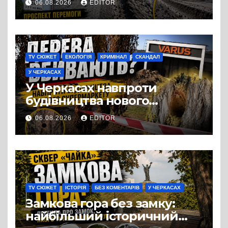
06.08.2026
EDITOR
Черкас
TV СЮЖЕТ
ЕКОЛОГІЯ
КРИМІНАЛ
СКАНДАЛ
У ЧЕРКАСАХ
У Черкасах навпроти
будівництва нового
супермаркету VARUS на
06.08.2026
EDITOR
проспекті Перемоги всохли
дерева. І це навряд чи
можна назвати
випадковістю
TV СЮЖЕТ
ІСТОРІЯ
БЕЗ КОМЕНТАРІВ
У ЧЕРКАСАХ
Замкова гора без замку:
найбільший історичний