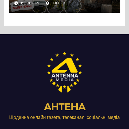
міф Черкас
05.08.2026
EDITOR
АНТЕНА
Щоденна онлайн газета, телеканал, соціальні медіа