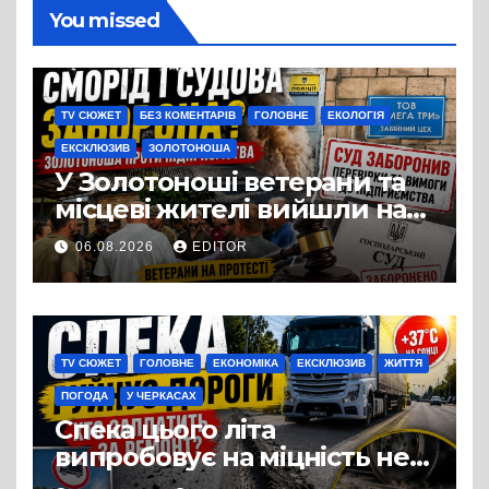
You missed
TV СЮЖЕТ
БЕЗ КОМЕНТАРІВ
ГОЛОВНЕ
ЕКОЛОГІЯ
ЕКСКЛЮЗИВ
ЗОЛОТОНОША
У Золотоноші ветерани та
місцеві жителі вийшли на
протест до стін
06.08.2026
EDITOR
підприємства ТОВ «Омега
Три», що займається
виробництвом м’яса птиці
TV СЮЖЕТ
ГОЛОВНЕ
ЕКОНОМІКА
ЕКСКЛЮЗИВ
ЖИТТЯ
ПОГОДА
У ЧЕРКАСАХ
Спека цього літа
випробовує на міцність не
лише людей, а й дороги