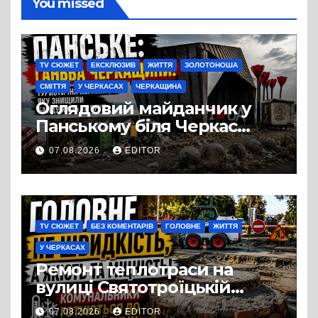
You missed
TV СЮЖЕТ
ЕКСКЛЮЗИВ
ЖИТТЯ
ЗОЛОТОНОША
СМІТТЯ
У ЧЕРКАСАХ
ЧЕРКАЩИНА
Оглядовий майданчик у
Панському біля Черкас
перетворився на занедбане
07.08.2026
EDITOR
сміттєзвалище
TV СЮЖЕТ
БЕЗ КОМЕНТАРІВ
ГОЛОВНЕ
ЖИТТЯ
У ЧЕРКАСАХ
Ремонт теплотраси на
вулиці Святотроїцькій
затягнувся порівняно із
07.08.2026
EDITOR