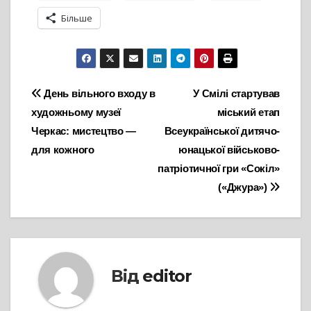
Більше
Навігація
День вільного входу в
У Смілі стартував
художньому музеї
міський етап
записів
Черкас: мистецтво —
Всеукраїнської дитячо-
для кожного
юнацької військово-
патріотичної гри «Сокіл»
(«Джура»)
Від
editor