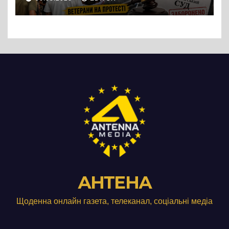
підприємства ТОВ «Омега
Три», що займається
виробництвом м’яса птиці
АНТЕНА
Щоденна онлайн газета, телеканал, соціальні медіа