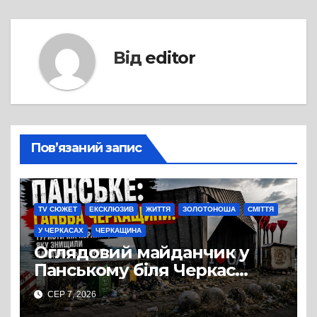
Від
editor
Пов’язаний запис
TV СЮЖЕТ
ЕКСКЛЮЗИВ
ЖИТТЯ
ЗОЛОТОНОША
СМІТТЯ
У ЧЕРКАСАХ
ЧЕРКАЩИНА
Оглядовий майданчик у
Панському біля Черкас
перетворився на занедбане
СЕР 7, 2026
сміттєзвалище