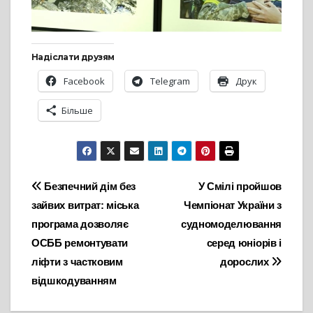
Надіслати друзям
Facebook
Telegram
Друк
Більше
Навігація
Безпечний дім без
У Смілі пройшов
зайвих витрат: міська
Чемпіонат України з
записів
програма дозволяє
судномоделювання
ОСББ ремонтувати
серед юніорів і
ліфти з частковим
дорослих
відшкодуванням