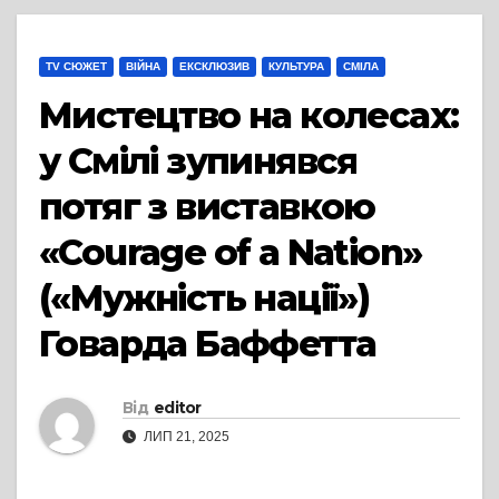
TV СЮЖЕТ
ВІЙНА
ЕКСКЛЮЗИВ
КУЛЬТУРА
СМІЛА
Мистецтво на колесах:
у Смілі зупинявся
потяг з виставкою
«Courage of a Nation»
(«Мужність нації»)
Говарда Баффетта
Від
editor
ЛИП 21, 2025