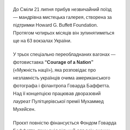
До Сміли 21 липня прибув незвичайний поїзд
— мандрівна мистецька галерея, створена за
підтримки Howard G. Buffett Foundation.
Протягом чотирьох місяців він зупинятиметься
ще на 63 вокзалах України.
У трьох спеціально переобладнаних вагонах —
фотовиставка
“Courage of a Nation”
(«Мужність нації»), яка розповідає про
незламність українців очима американського
фотографа і філантропа Говарда Баффетта.
Над її концепцією працював дворазовий
лауреат Пулітцерівської премії Мухаммед
Мухейсен.
Проєкт повністю фінансується Фондом Говарда