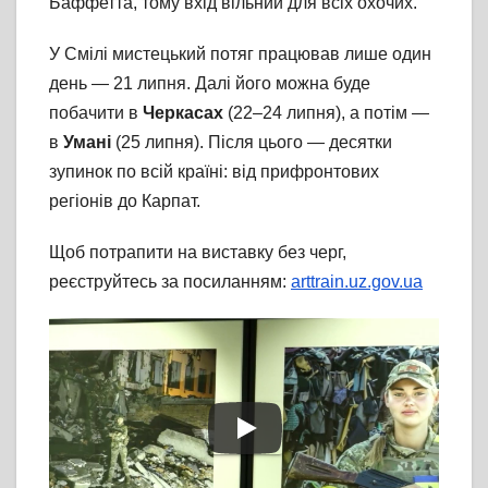
Баффетта, тому вхід вільний для всіх охочих.
У Смілі мистецький потяг працював лише один
день — 21 липня. Далі його можна буде
побачити в
Черкасах
(22–24 липня), а потім —
в
Умані
(25 липня). Після цього — десятки
зупинок по всій країні: від прифронтових
регіонів до Карпат.
Щоб потрапити на виставку без черг,
реєструйтесь за посиланням:
arttrain.uz.gov.ua