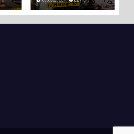
06.08.2026
EDITOR
вийшли на
протест до стін
підприємства ТОВ
«Омега Три», що
займається
виробництвом
м’яса птиці