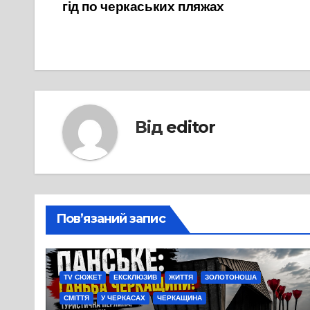
гід по черкаських пляжах
записів
Від
editor
Пов’язаний запис
TV СЮЖЕТ
ЕКСКЛЮЗИВ
ЖИТТЯ
ЗОЛОТОНОША
СМІТТЯ
У ЧЕРКАСАХ
ЧЕРКАЩИНА