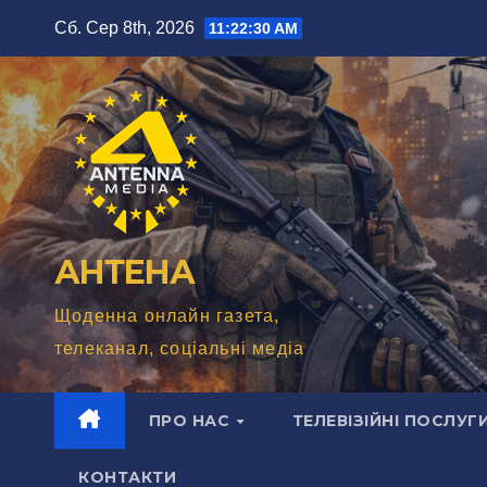
Перейти
Сб. Сер 8th, 2026
11:22:32 AM
до
вмісту
АНТЕНА
Щоденна онлайн газета,
телеканал, соціальні медіа
ПРО НАС
ТЕЛЕВІЗІЙНІ ПОСЛУГ
КОНТАКТИ