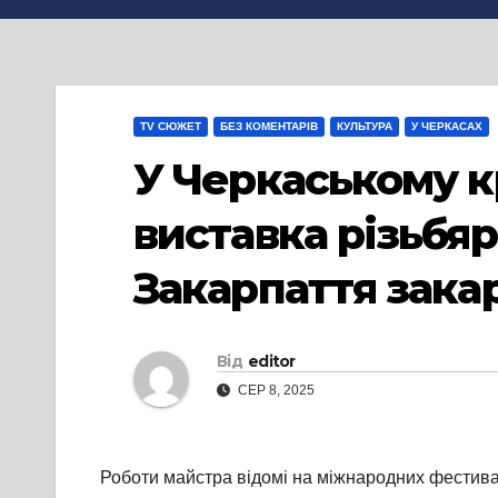
TV СЮЖЕТ
БЕЗ КОМЕНТАРІВ
КУЛЬТУРА
У ЧЕРКАСАХ
У Черкаському к
виставка різьбя
Закарпаття зака
Від
editor
СЕР 8, 2025
Роботи майстра відомі на міжнародних фестивал