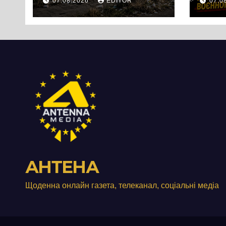
07.08.2026
EDITOR
07.0
Черкас
Свя
перетворився на
зат
занедбане
порі
сміттєзвалище
зап
тер
Вул
від
АНТЕНА
Щоденна онлайн газета, телеканал, соціальні медіа