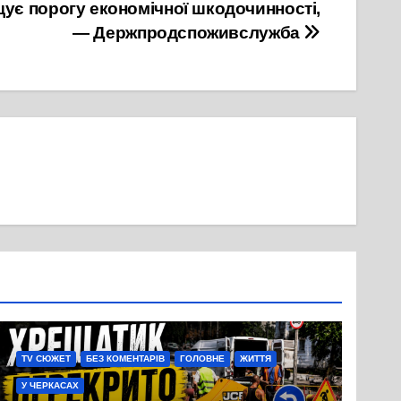
щує порогу економічної шкодочинності,
— Держпродспоживслужба
TV СЮЖЕТ
БЕЗ КОМЕНТАРІВ
ГОЛОВНЕ
ЖИТТЯ
У ЧЕРКАСАХ