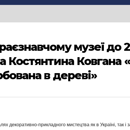
раєзнавчому музеї до 2
ра Костянтина Ковгана
рбована в дереві»
ях декоративно-прикладного мистецтва як в Україні, так і 