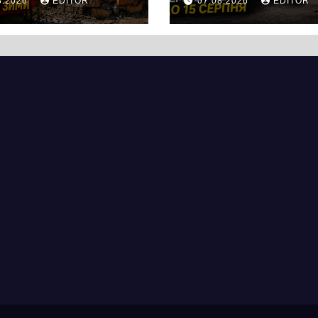
8.2026
EDITOR
07.08.2026
EDITOR
тотроїцькій
вулицею
ягнувся
Хрещатик на
вняно із
перехресті з
ланованими
Грушевського
мінами.
через ремонт
ицю досі не
тепломережі
крили для руху