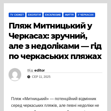
TV СЮЖЕТ
ЕКОЛОГІЯ
ЕКСКЛЮЗИВ
ЖИТТЯ
У ЧЕРКАСАХ
Пляж Митницький у
Черкасах: зручний,
але з недоліками — гід
по черкаських пляжах
Від
editor
СЕР 11, 2025
Пляж «Митницький» — потенційний відмінник
серед черкаських пляжів, але певні недоліки не