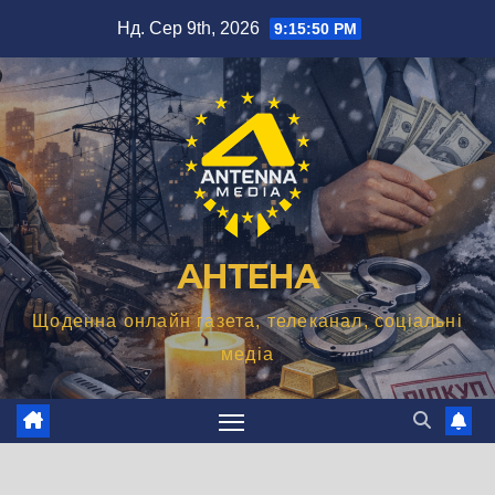
Перейти
Нд. Сер 9th, 2026
9:15:51 PM
до
вмісту
АНТЕНА
Щоденна онлайн газета, телеканал, соціальні
медіа