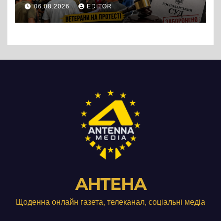
протест до стін
06.08.2026
EDITOR
підприємства ТОВ «Омега
Три», що займається
виробництвом м’яса птиці
АНТЕНА
Щоденна онлайн газета, телеканал, соціальні медіа