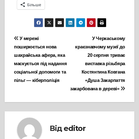
Більше
Навігація
У мережі
У Черкаському
поширюється нова
краєзнавчому музеї до
записів
шахрайська афера, яка
20 серпня триває
маскується під надання
виставка різьбяра
соціальної допомоги та
Костянтина Ковгана
пільг — кіберполіція
«Душа Закарпаття
закарбована в дереві»
Від
editor