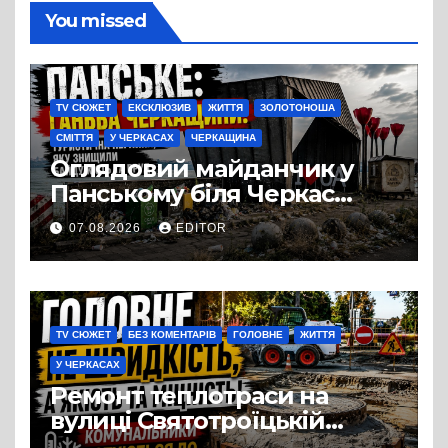
You missed
TV СЮЖЕТ
ЕКСКЛЮЗИВ
ЖИТТЯ
ЗОЛОТОНОША
СМІТТЯ
У ЧЕРКАСАХ
ЧЕРКАЩИНА
Оглядовий майданчик у
Панському біля Черкас
перетворився на занедбане
07.08.2026
EDITOR
сміттєзвалище
TV СЮЖЕТ
БЕЗ КОМЕНТАРІВ
ГОЛОВНЕ
ЖИТТЯ
У ЧЕРКАСАХ
Ремонт теплотраси на
вулиці Святотроїцькій
затягнувся порівняно із