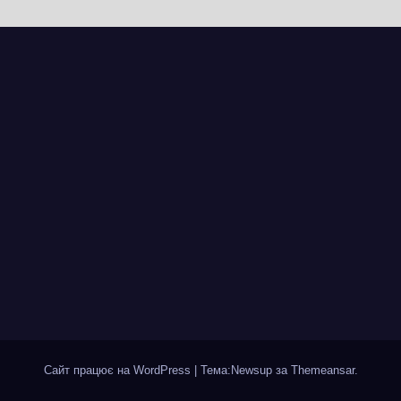
почалася
ділянці від
рія міста, яке
провулка Івана
ад шість
Сірка до вулиці
іть стоїть над
Надпільної
пром
Сайт працює на WordPress
|
Тема:Newsup за
Themeansar
.