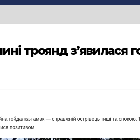
лині троянд з’явилася 
йна гойдалка-гамак — справжній острівець тиші та спокою. Т
тися позитивом.