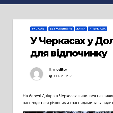
TV СЮЖЕТ
БЕЗ КОМЕНТАРІВ
ЖИТТЯ
У ЧЕРКАСАХ
У Черкасах у До
для відпочинку
Від
editor
СЕР 26, 2025
На березі Дніпра в Черкасах з’явилася незвича
насолодитися річковими краєвидами та заряди