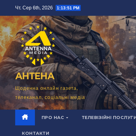
Перейти
Чт. Сер 6th, 2026
1:13:53 PM
до
вмісту
АНТЕНА
Щоденна онлайн газета,
телеканал, соціальні медіа
ПРО НАС
ТЕЛЕВІЗІЙНІ ПОСЛУГ
КОНТАКТИ