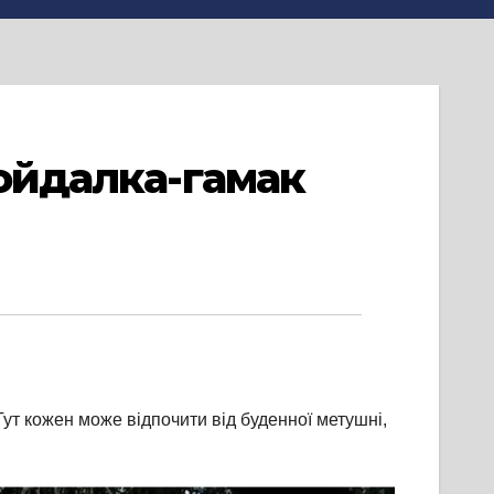
гойдалка-гамак
ут кожен може відпочити від буденної метушні,