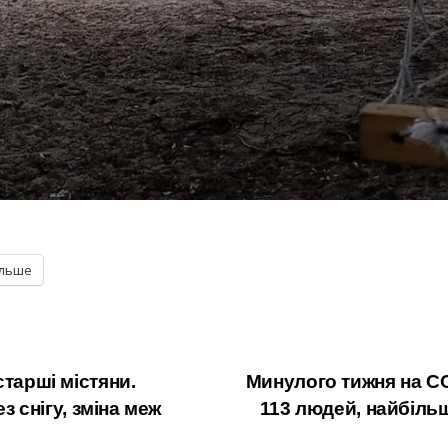
ільше
тарші містяни.
Минулого тижня на CO
з снігу, зміна меж
113 людей, найбіль