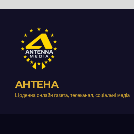
роз
істо
пон
стол
Дні
АНТЕНА
Щоденна онлайн газета, телеканал, соціальні медіа