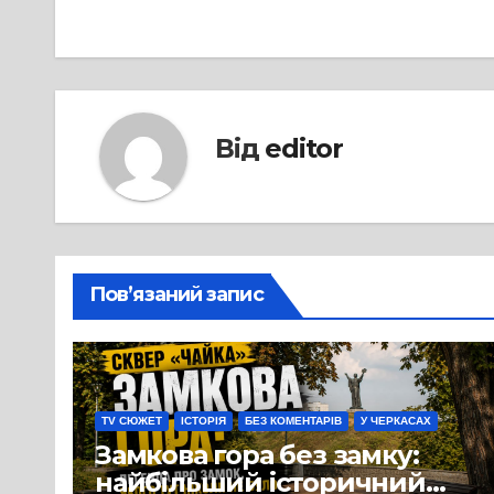
Від
editor
Пов’язаний запис
TV СЮЖЕТ
ІСТОРІЯ
БЕЗ КОМЕНТАРІВ
У ЧЕРКАСАХ
Замкова гора без замку:
найбільший історичний