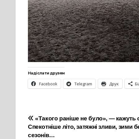
Надіслати друзям
Facebook
Telegram
Друк
Б
Навігація
«Такого раніше не було», — кажуть с
Спекотніше літо, затяжні зливи, зими бе
записів
сезонів…