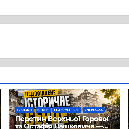
TV СЮЖЕТ
ІСТОРІЯ
БЕЗ КОМЕНТАРІВ
У ЧЕРКАСАХ
Перетин Верхньої Горової
та Остафія Лашковича —