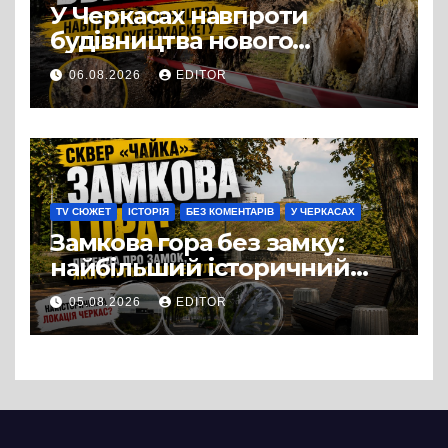
У Черкасах навпроти
будівництва нового
супермаркету VARUS на
06.08.2026
EDITOR
проспекті Перемоги всохли
дерева. І це навряд чи
можна назвати
випадковістю
TV СЮЖЕТ
ІСТОРІЯ
БЕЗ КОМЕНТАРІВ
У ЧЕРКАСАХ
Замкова гора без замку:
найбільший історичний
міф Черкас
05.08.2026
EDITOR