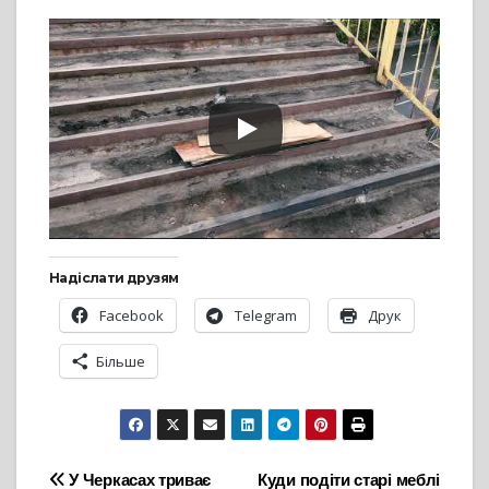
Надіслати друзям
Facebook
Telegram
Друк
Більше
Навігація
У Черкасах триває
Куди подіти старі меблі