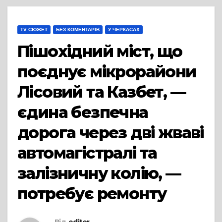
TV СЮЖЕТ
БЕЗ КОМЕНТАРІВ
У ЧЕРКАСАХ
Пішохідний міст, що
поєднує мікрорайони
Лісовий та Казбет, —
єдина безпечна
дорога через дві жваві
автомагістралі та
залізничну колію, —
потребує ремонту