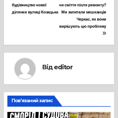
будівництво нової
чи сміття після ремонту?
записів
ділянки вулиці Козацька
Ми запитали мешканців
Черкас, як вони
вирішують цю проблему
Від
editor
Пов’язаний запис