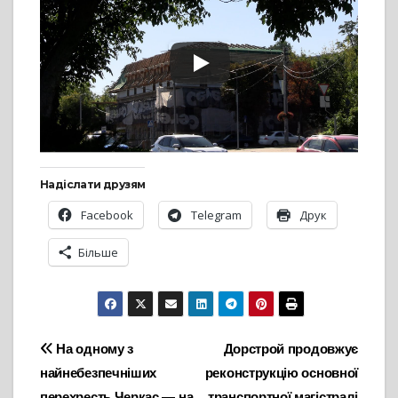
Надіслати друзям
Facebook
Telegram
Друк
Більше
Навігація
На одному з
Дорстрой продовжує
найнебезпечніших
реконструкцію основної
записів
перехресть Черкас — на
транспортної магістралі