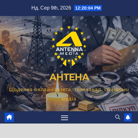
Перейти
Нд. Сер 9th, 2026
12:20:05 PM
до
вмісту
АНТЕНА
Щоденна онлайн газета, телеканал, соціальні
медіа