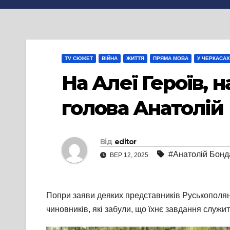
TV СЮЖЕТ
ВІЙНА
ЖИТТЯ
ПРЯМА МОВА
У ЧЕРКАСАХ
На Алеї Героїв, 
голова Анатолій
Від
editor
#Анатолій Бонд
ВЕР 12, 2025
Попри заяви деяких представників Руськополянсь
чиновників, які забули, що їхнє завдання служ