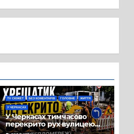
TV СЮЖЕТ
БЕЗ КОМЕНТАРІВ
ГОЛОВНЕ
ЖИТТЯ
У ЧЕРКАСАХ
У Черкасах тимчасово
перекрито рух вулицею
Хрещатик на перехресті з