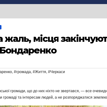
на жаль, місця закінчую
 Бондаренко
аренко
,
#громада
,
#Життя
,
#Черкаси
кої громади, що до них ніхто не звертався, — все очевидно
ити громаді та інтересам людей, а не розпоряджатися землею