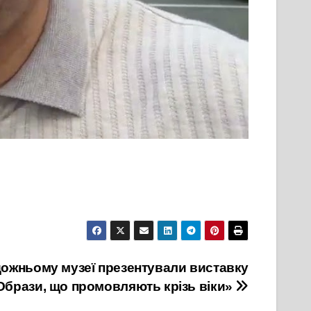
ожньому музеї презентували виставку
Образи, що промовляють крізь віки»