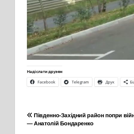
Надіслати друзям
Facebook
Telegram
Друк
Б
Навігація
Південно-Західний район попри вій
— Анатолій Бондаренко
записів