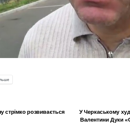
ільше
ну стрімко розвивається
У Черкаському худ
Валентини Дуки «