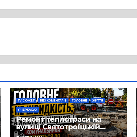
TV СЮЖЕТ
БЕЗ КОМЕНТАРІВ
ГОЛОВНЕ
ЖИТТЯ
У ЧЕРКАСАХ
Ремонт теплотраси на
вулиці Святотроїцькій
затягнувся порівняно із