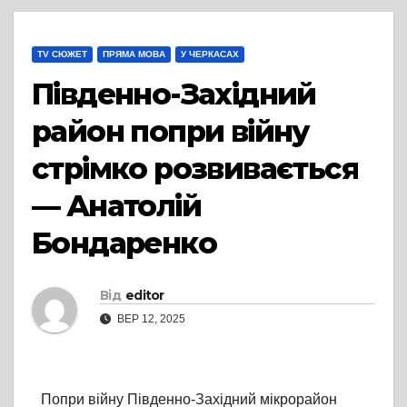
TV СЮЖЕТ
ПРЯМА МОВА
У ЧЕРКАСАХ
Південно-Західний
район попри війну
стрімко розвивається
— Анатолій
Бондаренко
Від
editor
ВЕР 12, 2025
Попри війну Південно-Західний мікрорайон