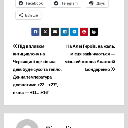
Facebook
Telegram
Друк
Більше
Навігація
Під впливом
На Алеї Героїв, на жаль,
антициклону на
місця закінчуються —
записів
Черкащині ще кілька
міський голова Анатолій
днів буде сухо та тепло.
Бондаренко
Денна температура
досягатиме +22…+27°,
нічна — +11…+16°