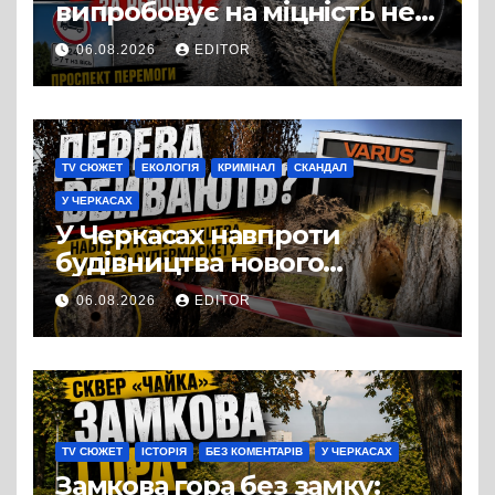
випробовує на міцність не
лише людей, а й дороги
06.08.2026
EDITOR
Черкас
TV СЮЖЕТ
ЕКОЛОГІЯ
КРИМІНАЛ
СКАНДАЛ
У ЧЕРКАСАХ
У Черкасах навпроти
будівництва нового
супермаркету VARUS на
06.08.2026
EDITOR
проспекті Перемоги всохли
дерева. І це навряд чи
можна назвати
випадковістю
TV СЮЖЕТ
ІСТОРІЯ
БЕЗ КОМЕНТАРІВ
У ЧЕРКАСАХ
Замкова гора без замку: