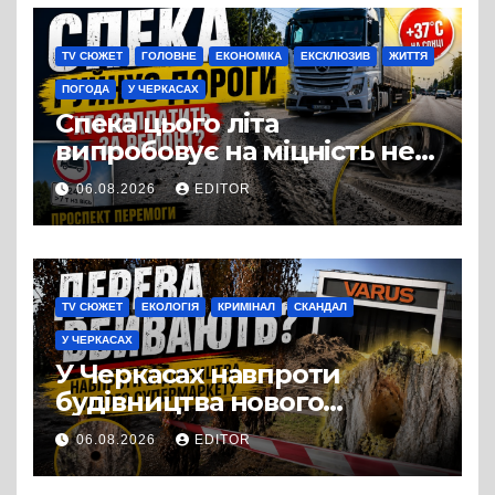
виробництвом м’яса птиці
TV СЮЖЕТ
ГОЛОВНЕ
ЕКОНОМІКА
ЕКСКЛЮЗИВ
ЖИТТЯ
ПОГОДА
У ЧЕРКАСАХ
Спека цього літа
випробовує на міцність не
лише людей, а й дороги
06.08.2026
EDITOR
Черкас
TV СЮЖЕТ
ЕКОЛОГІЯ
КРИМІНАЛ
СКАНДАЛ
У ЧЕРКАСАХ
У Черкасах навпроти
будівництва нового
супермаркету VARUS на
06.08.2026
EDITOR
проспекті Перемоги всохли
дерева. І це навряд чи