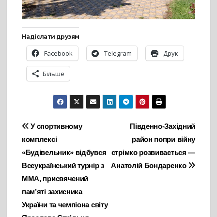
Надіслати друзям
Facebook
Telegram
Друк
Більше
Навігація
У спортивному
Південно-Західний
комплексі
район попри війну
записів
«Будівельник» відбувся
стрімко розвивається —
Всеукраїнський турнір з
Анатолій Бондаренко
ММА, присвячений
пам’яті захисника
України та чемпіона світу