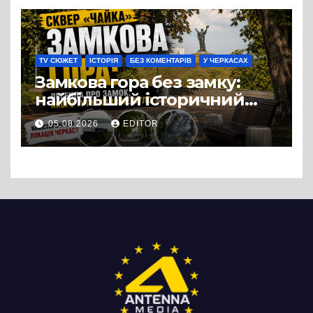
можна назвати
випадковістю
TV СЮЖЕТ
ІСТОРІЯ
БЕЗ КОМЕНТАРІВ
У ЧЕРКАСАХ
Замкова гора без замку:
найбільший історичний
міф Черкас
05.08.2026
EDITOR