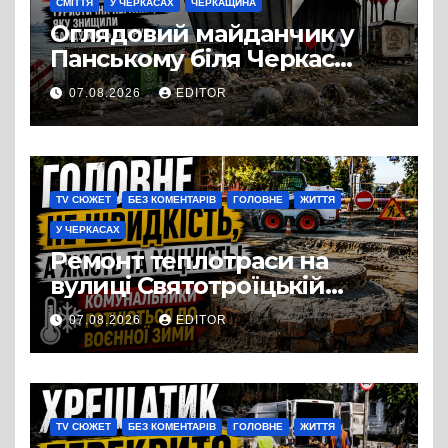
СМІТТЯ
У ЧЕРКАСАХ
ЧЕРКАЩИНА
Оглядовий майданчик у
Панському біля Черкас
перетворився на занедбане
07.08.2026
EDITOR
сміттєзвалище
TV СЮЖЕТ
БЕЗ КОМЕНТАРІВ
ГОЛОВНЕ
ЖИТТЯ
У ЧЕРКАСАХ
Ремонт теплотраси на
вулиці Святотроїцькій
затягнувся порівняно із
07.08.2026
EDITOR
запланованими термінами.
Вулицю досі не відкрили
для руху
TV СЮЖЕТ
БЕЗ КОМЕНТАРІВ
ГОЛОВНЕ
ЖИТТЯ