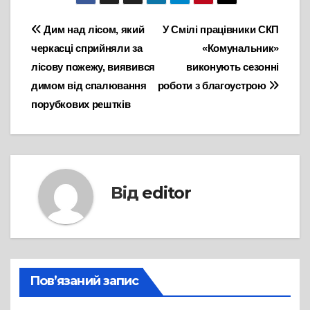
Навігація
Дим над лісом, який
У Смілі працівники СКП
черкасці сприйняли за
«Комунальник»
записів
лісову пожежу, виявився
виконують сезонні
димом від спалювання
роботи з благоустрою
порубкових рештків
Від
editor
Пов’язаний запис