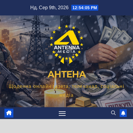
Перейти
Нд. Сер 9th, 2026
12:54:07 PM
до
вмісту
АНТЕНА
Щоденна онлайн газета, телеканал, соціальні
медіа