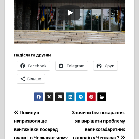
Надіслати друзям
Facebook
Telegram
Друк
Більше
Навігація
Покинуті
Злочини без покарання:
напризволяще
як вирішити проблему
записів
вантажівки посеред
великогабаритних
вулиці в Черкасах: чому
відходів у Черкасах?