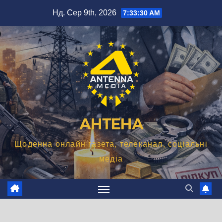
Перейти
Нд. Сер 9th, 2026
7:33:31 AM
до
вмісту
АНТЕНА
Щоденна онлайн газета, телеканал, соціальні
медіа