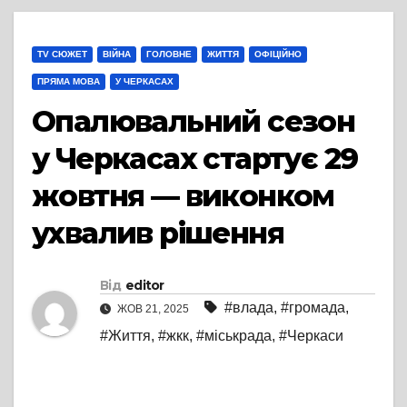
TV СЮЖЕТ
ВІЙНА
ГОЛОВНЕ
ЖИТТЯ
ОФІЦІЙНО
ПРЯМА МОВА
У ЧЕРКАСАХ
Опалювальний сезон
у Черкасах стартує 29
жовтня — виконком
ухвалив рішення
Від
editor
#влада
,
#громада
,
ЖОВ 21, 2025
#Життя
,
#жкк
,
#міськрада
,
#Черкаси