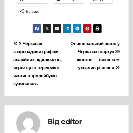
Більше
Навігація
У Черкасах
Опалювальний сезон у
запровадили графіки
Черкасах стартує 29
записів
аварійних відключень,
жовтня — виконком
через що в середмісті
ухвалив рішення
частина тролейбусів
зупинилась
Від
editor