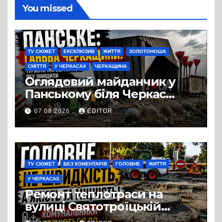
You missed
TV СЮЖЕТ
ЕКСКЛЮЗИВ
ЖИТТЯ
ЗОЛОТОНОША
СМІТТЯ
У ЧЕРКАСАХ
ЧЕРКАЩИНА
Оглядовий майданчик у
Панському біля Черкас
перетворився на занедбане
07.08.2026
EDITOR
сміттєзвалище
TV СЮЖЕТ
БЕЗ КОМЕНТАРІВ
ГОЛОВНЕ
ЖИТТЯ
У ЧЕРКАСАХ
Ремонт теплотраси на
вулиці Святотроїцькій
затягнувся порівняно із