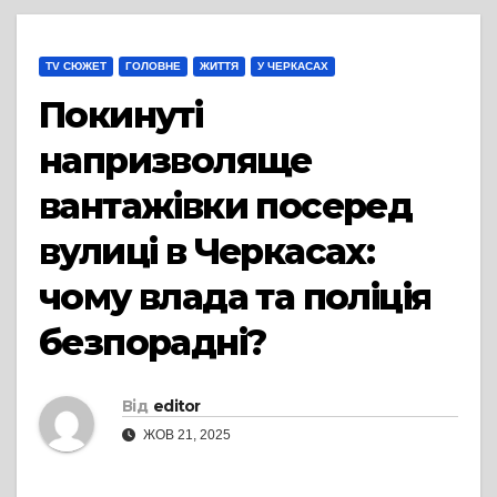
TV СЮЖЕТ
ГОЛОВНЕ
ЖИТТЯ
У ЧЕРКАСАХ
Покинуті
напризволяще
вантажівки посеред
вулиці в Черкасах:
чому влада та поліція
безпорадні?
Від
editor
ЖОВ 21, 2025