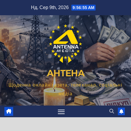
Перейти
Нд. Сер 9th, 2026
9:56:56 AM
до
вмісту
АНТЕНА
Щоденна онлайн газета, телеканал, соціальні
медіа