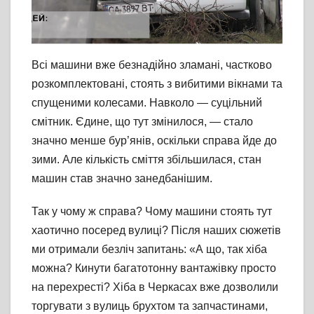
Всі машини вже безнадійно зламані, частково
розкомплектовані, стоять з вибитими вікнами та
спущеними колесами. Навколо — суцільний
смітник. Єдине, що тут змінилося, — стало
значно менше бур’янів, оскільки справа йде до
зими. Але кількість сміття збільшилася, стан
машин став значно занедбанішим.
Так у чому ж справа? Чому машини стоять тут
хаотично посеред вулиці? Після наших сюжетів
ми отримали безліч запитань: «А що, так хіба
можна? Кинути багатотонну вантажівку просто
на перехресті? Хіба в Черкасах вже дозволили
торгувати з вулиць брухтом та запчастинами,