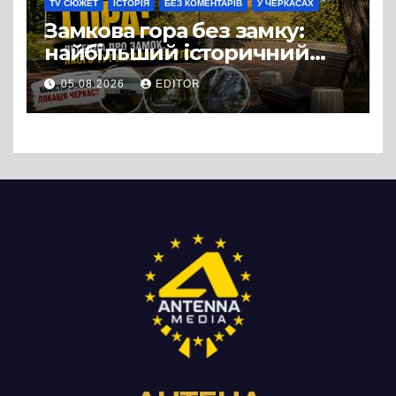
TV СЮЖЕТ
ІСТОРІЯ
БЕЗ КОМЕНТАРІВ
У ЧЕРКАСАХ
Замкова гора без замку:
найбільший історичний
міф Черкас
05.08.2026
EDITOR