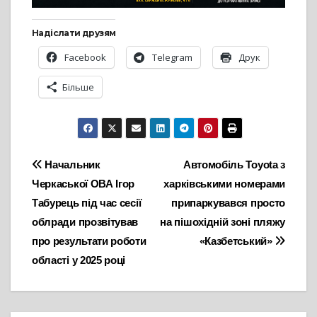
Надіслати друзям
Facebook
Telegram
Друк
Більше
Навігація
Начальник
Автомобіль Toyota з
Черкаської ОВА Ігор
харківськими номерами
записів
Табурець під час сесії
припаркувався просто
облради прозвітував
на пішохідній зоні пляжу
про результати роботи
«Казбетський»
області у 2025 році