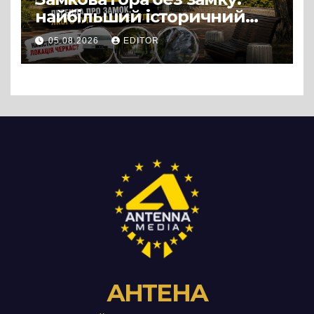
найбільший історичний
міф Черкас
05.08.2026
EDITOR
АНТЕНА