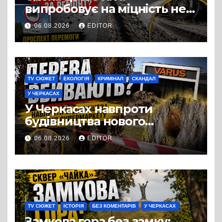
випробовує на міцність не
лише людей, а й дороги
06.08.2026
EDITOR
Черкас
TV СЮЖЕТ
ЕКОЛОГІЯ
КРИМІНАЛ
СКАНДАЛ
У ЧЕРКАСАХ
У Черкасах навпроти
будівництва нового
супермаркету VARUS на
06.08.2026
EDITOR
проспекті Перемоги всохли
дерева. І це навряд чи
можна назвати
випадковістю
TV СЮЖЕТ
ІСТОРІЯ
БЕЗ КОМЕНТАРІВ
У ЧЕРКАСАХ
Замкова гора без замку: