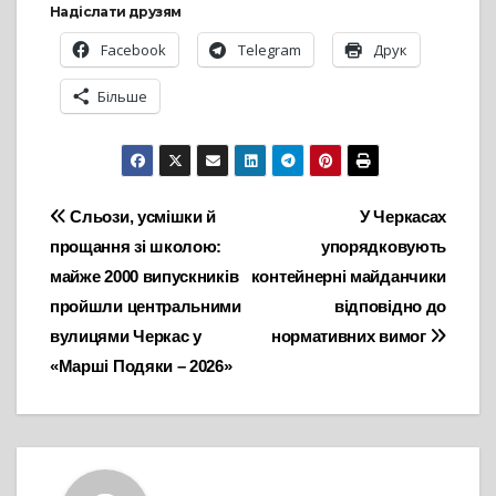
Надіслати друзям
Facebook
Telegram
Друк
Більше
Навігація
Сльози, усмішки й
У Черкасах
прощання зі школою:
упорядковують
записів
майже 2000 випускників
контейнерні майданчики
пройшли центральними
відповідно до
вулицями Черкас у
нормативних вимог
«Марші Подяки – 2026»