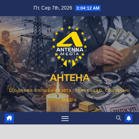
Перейти
Пт. Сер 7th, 2026
3:04:13 AM
до
вмісту
АНТЕНА
Щоденна онлайн газета, телеканал, соціальні
медіа