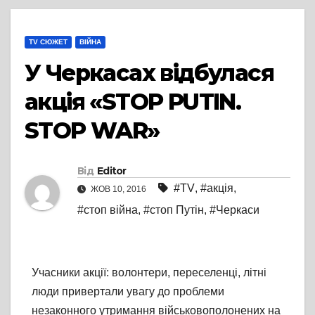
TV СЮЖЕТ
ВІЙНА
У Черкасах відбулася
акція «STOP PUTIN.
STOP WAR»
Від
Editor
#TV
,
#акція
,
ЖОВ 10, 2016
#стоп війна
,
#стоп Путін
,
#Черкаси
Учасники акції: волонтери, переселенці, літні
люди привертали увагу до проблеми
незаконного утримання військовополонених на