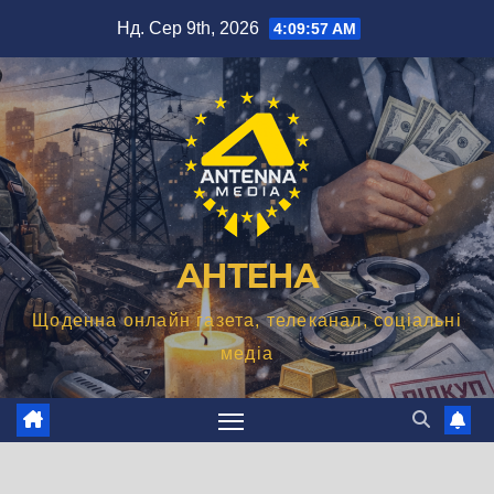
Перейти
Нд. Сер 9th, 2026
4:09:58 AM
до
вмісту
АНТЕНА
Щоденна онлайн газета, телеканал, соціальні
медіа