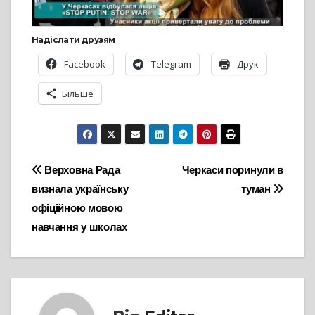
Надіслати друзям
Facebook
Telegram
Друк
Більше
Навігація
Верховна Рада
Черкаси поринули в
визнала українську
туман
записів
офіційною мовою
навчання у школах