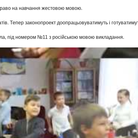
право на навчання жестовою мовою.
ів. Тепер законопроект доопрацьовуватимуть і готуватимут
ла, під номером №11 з російською мовою викладання.