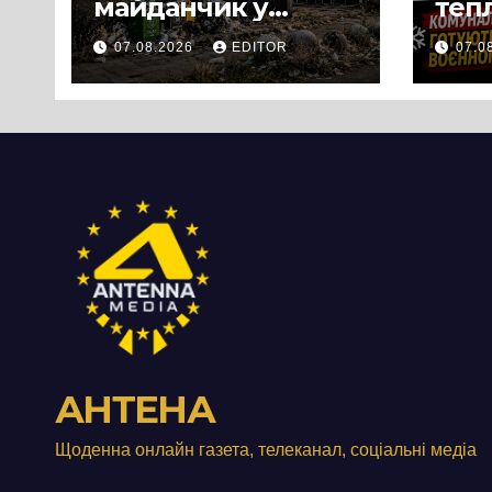
майданчик у
теп
Панському біля
вул
07.08.2026
EDITOR
07.0
Черкас
Свя
перетворився на
зат
занедбане
порі
сміттєзвалище
зап
тер
Вул
від
АНТЕНА
Щоденна онлайн газета, телеканал, соціальні медіа