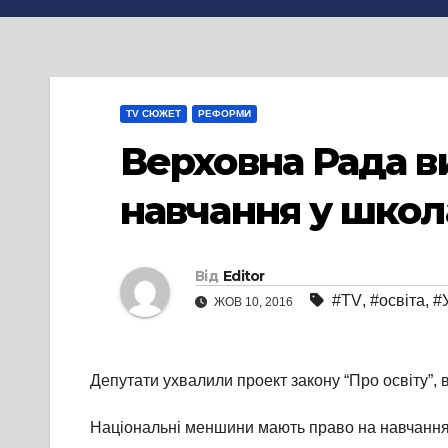
TV СЮЖЕТ
РЕФОРМИ
Верховна Рада в
навчання у школ
Від
Editor
#TV
,
#освіта
,
#
ЖОВ 10, 2016
Депутати ухвалили проект закону “Про освіту”, 
Національні меншини мають право на навчання 