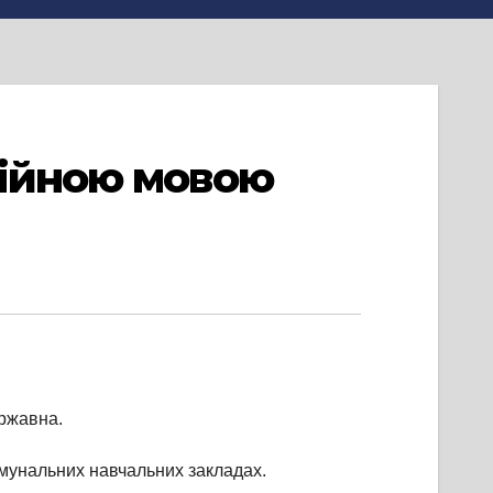
ційною мовою
ержавна.
омунальних навчальних закладах.