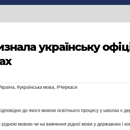
изнала українську офі
ах
Україна
,
#українська мова
,
#Черкаси
відповідно до якого мовою освітнього процесу у школах є д
рідною мовою чи на вивчення рідної мови у державних і к