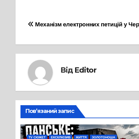
Навігація
Механізм електронних петицій у Че
записів
Від
Editor
Пов’язаний запис
TV СЮЖЕТ
ЕКСКЛЮЗИВ
ЖИТТЯ
ЗОЛОТОНОША