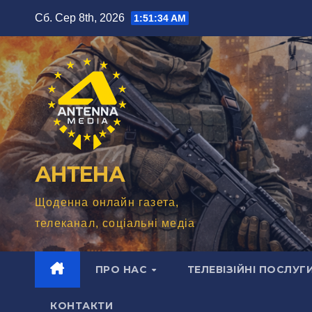
Перейти
Сб. Сер 8th, 2026
1:51:36 AM
до
вмісту
АНТЕНА
Щоденна онлайн газета,
телеканал, соціальні медіа
ПРО НАС
ТЕЛЕВІЗІЙНІ ПОСЛУГ
КОНТАКТИ