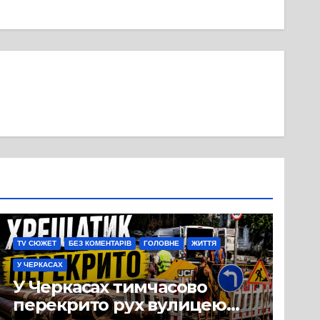
TV СЮЖЕТ
БЕЗ КОМЕНТАРІВ
ГОЛОВНЕ
ЖИТТЯ
У ЧЕРКАСАХ
У Черкасах тимчасово
перекрито рух вулицею