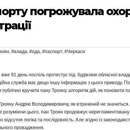
орту погрожувала охор
рації
роян
,
#влада
,
#ода
,
#паспорт
,
#Черкаси
н вже 91 день поспіль протестує під будівлею обласної влад
аційна служба має дещо іншу інформацію з цього приводу. Пі
 публічно вручити пану Трояну алгоритм дій, як поновити п
рояну Андрію Володимировичу, як втрачений не значиться.
е розуміючи цього, пан Троян продовжує нерегламентовану 
о відсутня логіка та послідовність. Але згідно із законода
ального провадження.