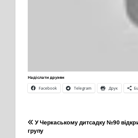
Надіслати друзям
Facebook
Telegram
Друк
Б
Навігація
У Черкаському дитсадку №90 відкр
групу
записів