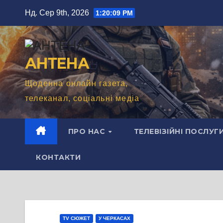
Перейти
Нд. Сер 9th, 2026
1:20:10 PM
до
вмісту
АНТЕНА
Щоденна онлайн газета,
телеканал, соціальні медіа
ПРО НАС
ТЕЛЕВІЗІЙНІ ПОСЛУГ
КОНТАКТИ
TV СЮЖЕТ
У ЧЕРКАСАХ