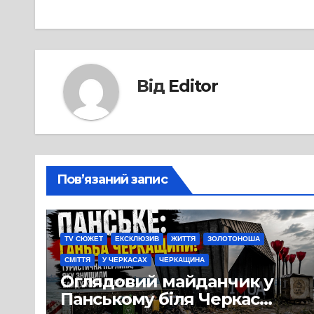
Від
Editor
Пов’язаний запис
TV СЮЖЕТ
ЕКСКЛЮЗИВ
ЖИТТЯ
ЗОЛОТОНОША
СМІТТЯ
У ЧЕРКАСАХ
ЧЕРКАЩИНА
Оглядовий майданчик у
Панському біля Черкас