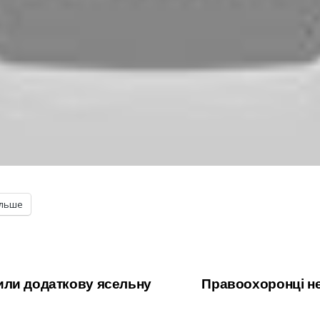
ільше
или додаткову ясельну
Правоохоронці не