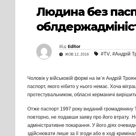
Людина без пасп
облдержадмініст
Від
Editor
#TV
,
#Андрій Т
ЖОВ 12, 2016
Чоловік у військовій формі на ім᾽я Андрій Троя
паспорт, якого нібито у нього немає. Хоча мігр
протестувальником, обласні керманичі вирішити
Отже паспорт 1997 року виданий громадянину Т
повторно, не подавши заяву про його втрату. Н
адміністративне покарання. У його діях очевидн
здійснювати лише за її згоди або в ході кримін