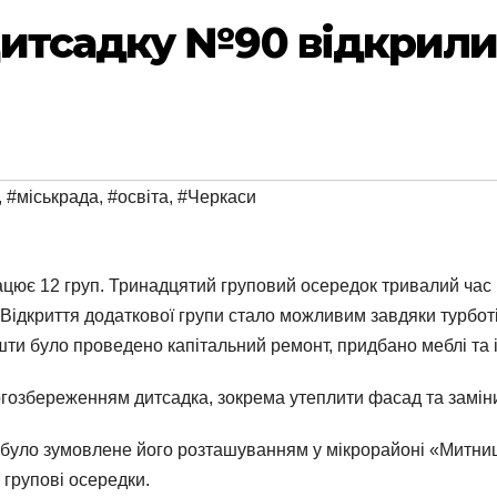
дитсадку №90 відкрили
,
#міськрада
,
#освіта
,
#Черкаси
ацює 12 груп. Тринадцятий груповий осередок тривалий час 
Відкриття додаткової групи стало можливим завдяки турботі м
ошти було проведено капітальний ремонт, придбано меблі та 
гозбереженням дитсадка, зокрема утеплити фасад та замінит
було зумовлене його розташуванням у мікрорайоні «Митниця
групові осередки.