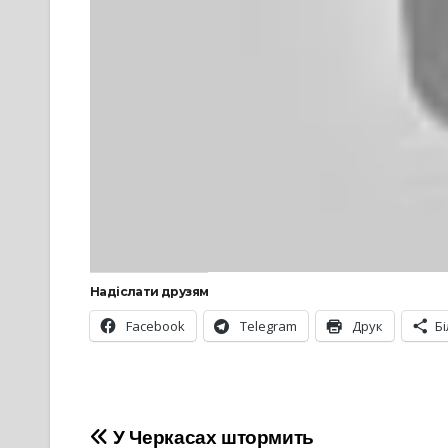
Надіслати друзям
Facebook
Telegram
Друк
Б
Навігація
У Черкасах штормить