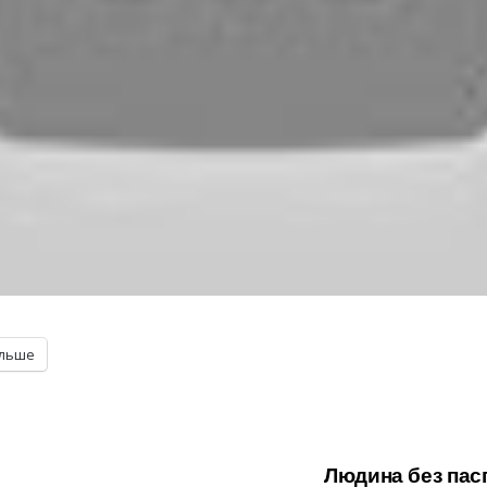
ільше
Людина без пас