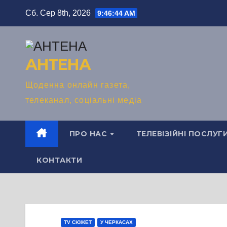
Перейти
Сб. Сер 8th, 2026
9:46:45 AM
до
вмісту
АНТЕНА
Щоденна онлайн газета,
телеканал, соціальні медіа
ПРО НАС
ТЕЛЕВІЗІЙНІ ПОСЛУГ
КОНТАКТИ
TV СЮЖЕТ
У ЧЕРКАСАХ