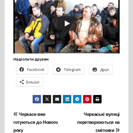
Надіслати друзям
Facebook
Telegram
Друк
Більше
Навігація
Черкаси вже
Черкаські вулиці
готуються до Нового
перетворюються на
записів
року
смітники