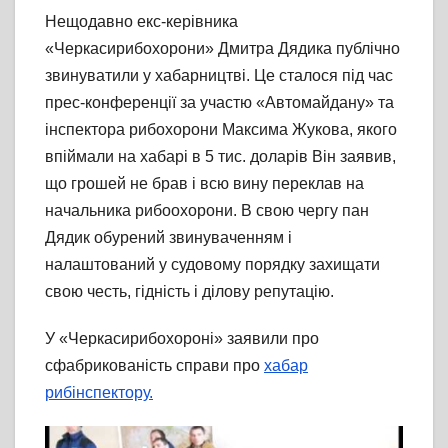
Нещодавно екс-керівника
«Черкасирибохорони» Дмитра Дядика публічно
звинуватили у хабарництві. Це сталося під час
прес-конференції за участю «Автомайдану» та
інспектора рибохорони Максима Жукова, якого
впіймали на хабарі в 5 тис. доларів Він заявив,
що грошей не брав і всю вину переклав на
начальника рибоохорони. В свою чергу пан
Дядик обурений звинуваченням і
налаштований у судовому порядку захищати
свою честь, гідність і ділову репутацію.
У «Черкасирибохороні» заявили про
сфабрикованість справи про
хабар
рибінспектору.