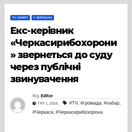
TV СЮЖЕТ
У ЧЕРКАСАХ
Екс-керівник
«Черкасирибохорони
» звернеться до суду
через публічні
звинувачення
Від
Editor
#TV
,
#громада
,
#хабар
,
ГРУ 1, 2016
#Черкаси
,
#Черкасирибохорона