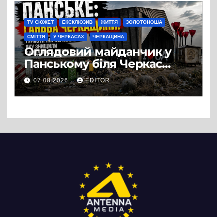
TV СЮЖЕТ
ЕКСКЛЮЗИВ
ЖИТТЯ
ЗОЛОТОНОША
СМІТТЯ
У ЧЕРКАСАХ
ЧЕРКАЩИНА
Оглядовий майданчик у
Панському біля Черкас
перетворився на занедбане
07.08.2026
EDITOR
сміттєзвалище