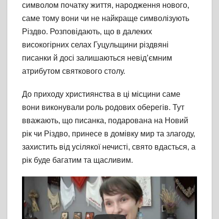
символом початку життя, народження нового,
саме тому вони чи не найкраще символізують
Різдво. Розповідають, що в далеких
високогірних селах Гуцульщини різдвяні
писанки й досі залишаються невід’ємним
атрибутом святкового столу.
До приходу християнства в ці місцини саме
вони виконували роль родових оберегів. Тут
вважають, що писанка, подарована на Новий
рік чи Різдво, принесе в домівку мир та злагоду,
захистить від усілякої нечисті, свято вдасться, а
рік буде багатим та щасливим.