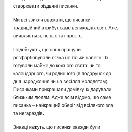
створювати різдвяні писанки.
Ми всі звикли вважати, що писанки –
традиційний атрибут саме великодніх свят. Але,
виявляється, не все так просто.
Подейкують, що наші пращури
розфарбовували яєчка не тільки навесні. Їх
готували майже до кожного свята: чи то
календарного, чи родинного (в подарунок до
дня народження чи на весілля молодятам).
Писанками прикрашали домівку, їх дарували
близьким людям. Адже всім відомо, що саме
писанка – найкращий оберіг від всілякого зла
та негараздів.
Знавці кажуть, що писанки завжди були