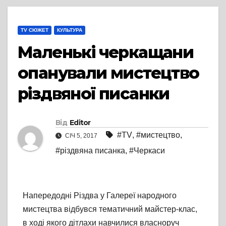
TV СЮЖЕТ
КУЛЬТУРА
Маленькі черкащани
опанували мистецтво
різдвяної писанки
Від
Editor
#TV
,
#мистецтво
,
СІЧ 5, 2017
#різдвяна писанка
,
#Черкаси
Напередодні Різдва у Галереї народного
мистецтва відбувся тематичний майстер-клас,
в ході якого дітлахи навчилися власноруч