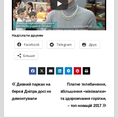
Надіслати друзям
Facebook
Telegram
Друк
Більше
Навігація
Дивний паркан на
Платне телебачення,
березі Дніпра досі не
збільшення «мінімалки»
записів
демонтували
та здорожчання горілки,
– топ новацій 2017