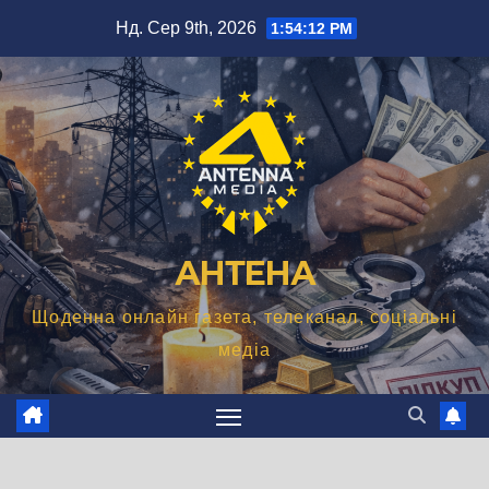
Перейти
Нд. Сер 9th, 2026
1:54:13 PM
до
вмісту
АНТЕНА
Щоденна онлайн газета, телеканал, соціальні
медіа