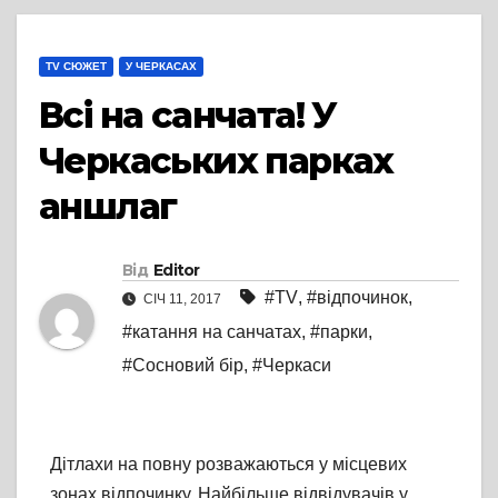
TV СЮЖЕТ
У ЧЕРКАСАХ
Всі на санчата! У
Черкаських парках
аншлаг
Від
Editor
#TV
,
#відпочинок
,
СІЧ 11, 2017
#катання на санчатах
,
#парки
,
#Сосновий бір
,
#Черкаси
Дітлахи на повну розважаються у місцевих
зонах відпочинку. Найбільше відвідувачів у