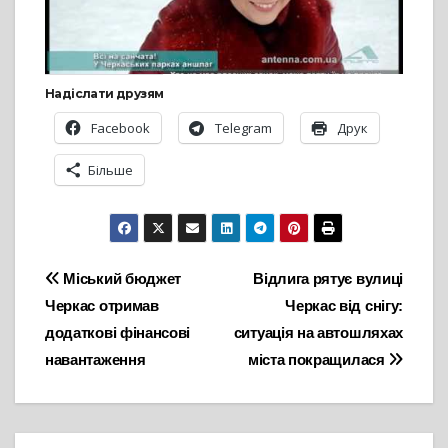
Надіслати друзям
Facebook
Telegram
Друк
Більше
Навігація
Міський бюджет
Відлига рятує вулиці
Черкас отримав
Черкас від снігу:
записів
додаткові фінансові
ситуація на автошляхах
навантаження
міста покращилася