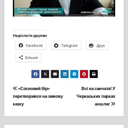
Надіслати друзям
Facebook
Telegram
Друк
Більше
Навігація
«Сосновий бір»
Всі на санчата! У
перетворився на зимову
Черкаських парках
записів
казку
аншлаг