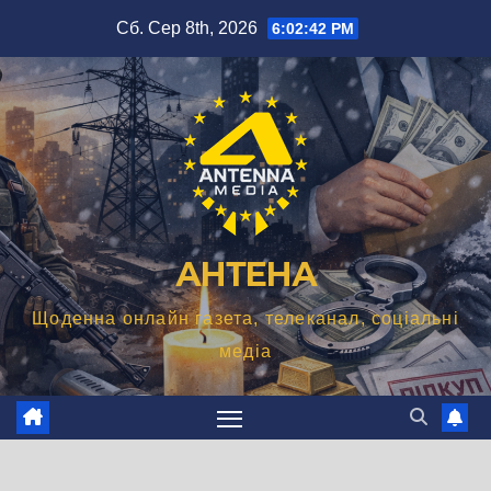
Перейти
Сб. Сер 8th, 2026
6:02:43 PM
до
вмісту
АНТЕНА
Щоденна онлайн газета, телеканал, соціальні
медіа