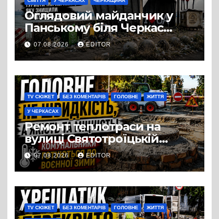
СМІТТЯ
У ЧЕРКАСАХ
ЧЕРКАЩИНА
Оглядовий майданчик у
Панському біля Черкас
перетворився на занедбане
07.08.2026
EDITOR
сміттєзвалище
TV СЮЖЕТ
БЕЗ КОМЕНТАРІВ
ГОЛОВНЕ
ЖИТТЯ
У ЧЕРКАСАХ
Ремонт теплотраси на
вулиці Святотроїцькій
затягнувся порівняно із
07.08.2026
EDITOR
запланованими термінами.
Вулицю досі не відкрили
для руху
TV СЮЖЕТ
БЕЗ КОМЕНТАРІВ
ГОЛОВНЕ
ЖИТТЯ