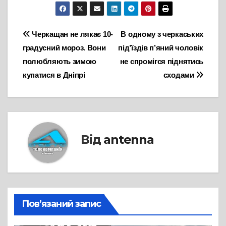
Навігація
Черкащан не лякає 10-
В одному з черкаських
градусний мороз. Вони
під’їздів п’яний чоловік
записів
полюбляють зимою
не спромігся піднятись
купатися в Дніпрі
сходами
Від
antenna
Пов’язаний запис