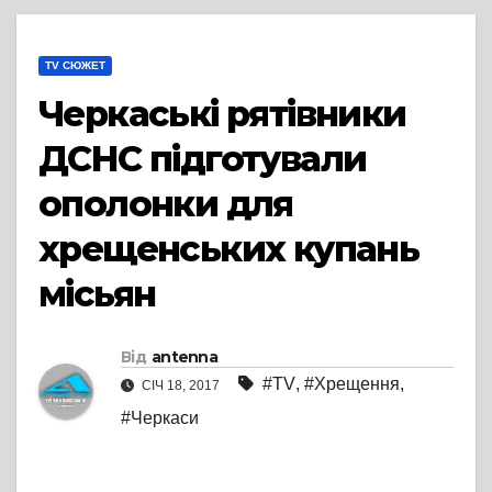
TV СЮЖЕТ
Черкаські рятівники
ДСНС підготували
ополонки для
хрещенських купань
місьян
Від
antenna
#TV
,
#Хрещення
,
СІЧ 18, 2017
#Черкаси