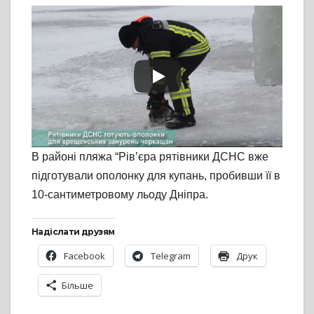
В районі пляжа “Рів’єра рятівники ДСНС вже
підготували ополонку для купань, пробивши її в
10-сантиметровому льоду Дніпра.
Надіслати друзям
Facebook
Telegram
Друк
Більше