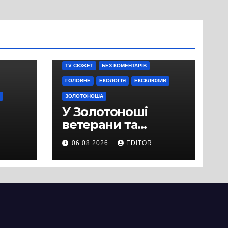
TV СЮЖЕТ
БЕЗ КОМЕНТАРІВ
ГОЛОВНЕ
ЕКОЛОГІЯ
ЕКСКЛЮЗИВ
ЗОЛОТОНОША
У Золотоноші
ветерани та
місцеві жителі
06.08.2026
EDITOR
вийшли на
протест до стін
підприємства ТОВ
«Омега Три», що
займається
виробництвом
м’яса птиці