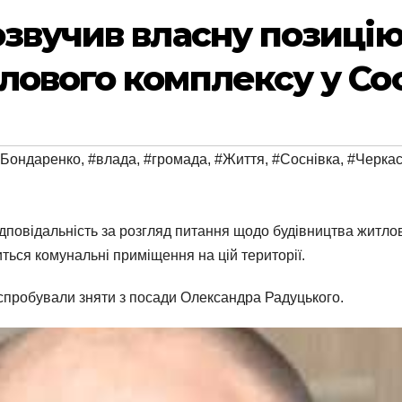
озвучив власну позиці
лового комплексу у Сос
 Бондаренко
,
#влада
,
#громада
,
#Життя
,
#Соснівка
,
#Черка
повідальність за розгляд питання щодо будівництва житлов
иться комунальні приміщення на цій території.
спробували зняти з посади Олександра Радуцького.