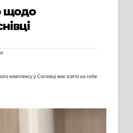
ю щодо
нівці
си
ого комплексу у Соснівці має взяти на себе