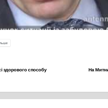
ільше
і здорового способу
На Митн