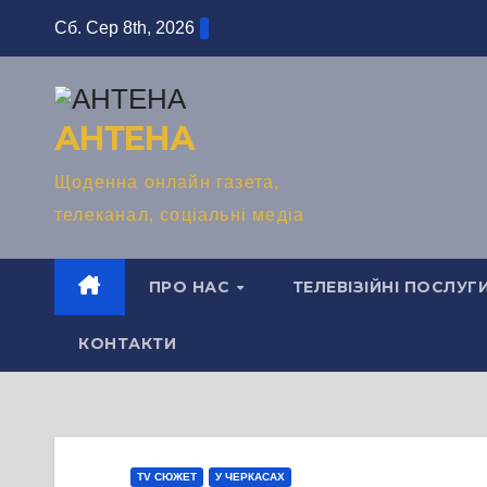
Перейти
Сб. Сер 8th, 2026
до
вмісту
АНТЕНА
Щоденна онлайн газета,
телеканал, соціальні медіа
ПРО НАС
ТЕЛЕВІЗІЙНІ ПОСЛУГ
КОНТАКТИ
TV СЮЖЕТ
У ЧЕРКАСАХ