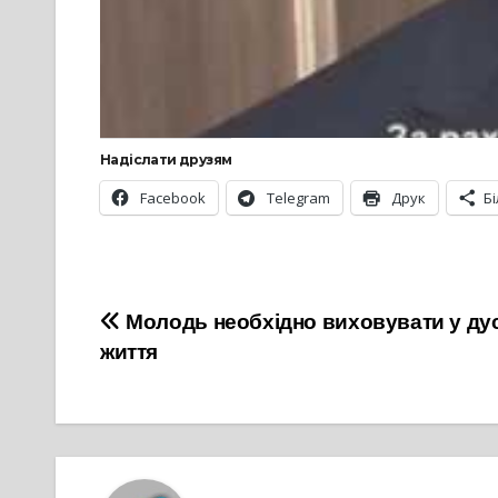
Надіслати друзям
Facebook
Telegram
Друк
Б
Навігація
Молодь необхідно виховувати у дус
життя
записів