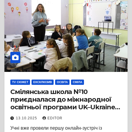
TV СЮЖЕТ
ЕКСКЛЮЗИВ
ОСВІТА
СМІЛА
Смілянська школа №10
приєдналася до міжнародної
освітньої програми UK–Ukraine
School Partnerships та підписала
13.10.2025
EDITOR
договір про співпрацю з
Учні вже провели першу онлайн-зустріч із
британською школою