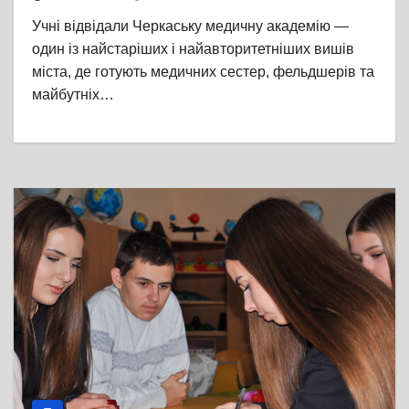
охорони здоров’я та медичних
Учні відвідали Черкаську медичну академію —
послуг Черкаської міської ради
один із найстаріших і найавторитетніших вишів
міста, де готують медичних сестер, фельдшерів та
майбутніх…