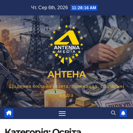
Перейти
Чт. Сер 6th, 2026
11:28:18 AM
до
вмісту
АНТЕНА
Щоденна онлайн газета, телеканал, соціальні
медіа
Категорія:
Освіта