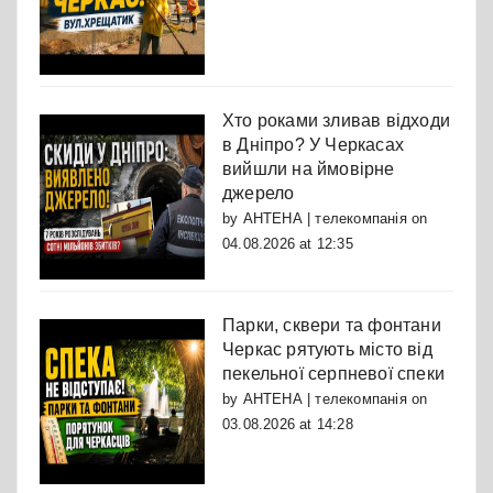
Хто роками зливав відходи
в Дніпро? У Черкасах
вийшли на ймовірне
джерело
by
АНТЕНА | телекомпанія
on
04.08.2026 at 12:35
Парки, сквери та фонтани
Черкас рятують місто від
пекельної серпневої спеки
by
АНТЕНА | телекомпанія
on
03.08.2026 at 14:28