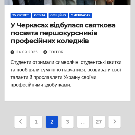
TV СЮЖЕТ
ОСВІТА
ОФІЦІЙНО
У ЧЕРКАСАХ
У Черкасах відбулася святкова
посвята першокурсників
професійних коледжів
24.09.2025
EDITOR
Студенти отримали символічні студентські квитки
та пообіцяли сумлінно навчатися, розвивати свої
таланти й прославляти Україну своїми
професійними здобутками.
Пагінація
1
2
3
…
27
записів