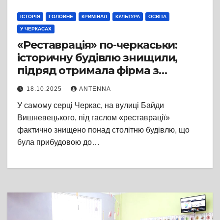
ІСТОРІЯ
ГОЛОВНЕ
КРИМІНАЛ
КУЛЬТУРА
ОСВІТА
У ЧЕРКАСАХ
«Реставрація» по-черкаськи:
історичну будівлю знищили,
підряд отримала фірма з
ознаками фіктивності
18.10.2025
ANTENNA
У самому серці Черкас, на вулиці Байди
Вишневецького, під гаслом «реставрації»
фактично знищено понад столітню будівлю, що
була прибудовою до…