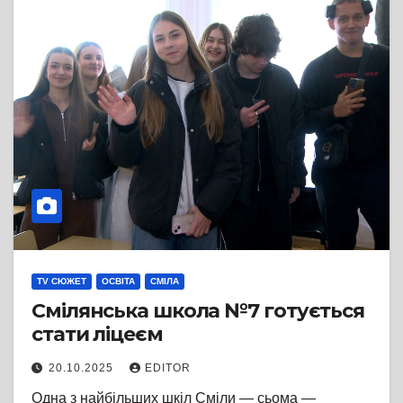
TV СЮЖЕТ
ОСВІТА
СМІЛА
Смілянська школа №7 готується
стати ліцеєм
20.10.2025
EDITOR
Одна з найбільших шкіл Сміли — сьома —