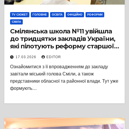
TV СЮЖЕТ
ГОЛОВНЕ
ОСВІТА
ОФІЦІЙНО
РЕФОРМИ
СМІЛА
Смілянська школа №11 увійшла
до тридцятки закладів України,
які пілотують реформу старшої
профільної школи
17.03.2026
EDITOR
Ознайомитися з її впровадженням до закладу
завітали міський голова Сміли, а також
представники обласної та районної влади. Тут уже
формують…