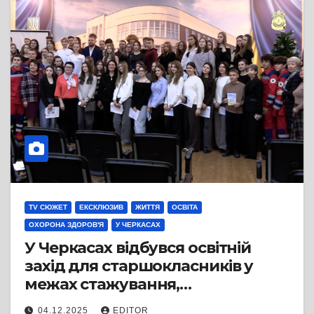
TV СЮЖЕТ
ЕКСКЛЮЗИВ
ЖИТТЯ
ОСВІТА
ОХОРОНА ЗДОРОВ'Я
У ЧЕРКАСАХ
У Черкасах відбувся освітній
захід для старшокласників у
межах стажування,
організованого Департаментом
04.12.2025
EDITOR