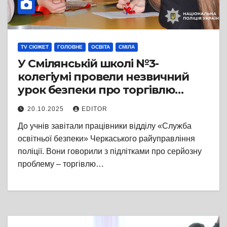
TV СЮЖЕТ
ГОЛОВНЕ
ОСВІТА
СМІЛА
У Смілянській школі №3-
колегіумі провели незвичний
урок безпеки про торгівлю
людьми
20.10.2025
EDITOR
До учнів завітали працівники відділу «Служба
освітньої безпеки» Черкаського райуправління
поліції. Вони говорили з підлітками про серйозну
проблему – торгівлю…