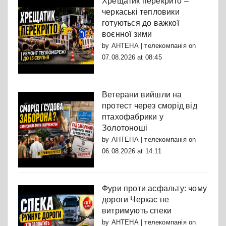
Хрещатик перекрито –
черкаські тепловики
готуються до важкої
воєнної зими
by
АНТЕНА | телекомпанія
on
07.08.2026 at 08:45
Ветерани вийшли на
протест через сморід від
птахофабрики у
Золотоноші
by
АНТЕНА | телекомпанія
on
06.08.2026 at 14:11
Фури проти асфальту: чому
дороги Черкас не
витримують спеки
by
АНТЕНА | телекомпанія
on