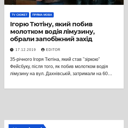
TV СЮЖЕТ
ПРЯМА МОВА
Ігорю Тютіну, який побив
молотком водія лімузину,
обрали запобіжний захід
17.12.2019
EDITOR
35-річного Ігоря Тютіна, який став "зіркою"
Фейсбуку, після того, як побив молотком водія
лімузину на вул. Дахнівській, затримали на 60…