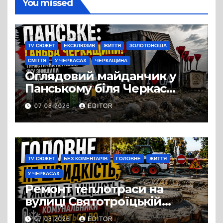
You missed
TV СЮЖЕТ
ЕКСКЛЮЗИВ
ЖИТТЯ
ЗОЛОТОНОША
СМІТТЯ
У ЧЕРКАСАХ
ЧЕРКАЩИНА
Оглядовий майданчик у
Панському біля Черкас
перетворився на занедбане
07.08.2026
EDITOR
сміттєзвалище
TV СЮЖЕТ
БЕЗ КОМЕНТАРІВ
ГОЛОВНЕ
ЖИТТЯ
У ЧЕРКАСАХ
Ремонт теплотраси на
вулиці Святотроїцькій
затягнувся порівняно із
07.08.2026
EDITOR