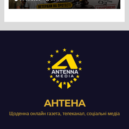
підприємства ТОВ «Омега
Три», що займається
виробництвом м’яса птиці
АНТЕНА
Щоденна онлайн газета, телеканал, соціальні медіа