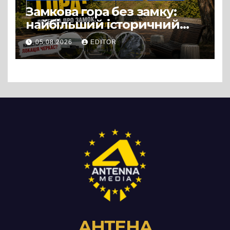
Замкова гора без замку:
найбільший історичний
міф Черкас
05.08.2026
EDITOR
АНТЕНА