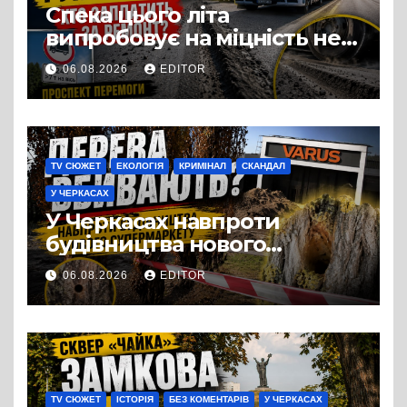
Спека цього літа
випробовує на міцність не
лише людей, а й дороги
06.08.2026
EDITOR
Черкас
TV СЮЖЕТ
ЕКОЛОГІЯ
КРИМІНАЛ
СКАНДАЛ
У ЧЕРКАСАХ
У Черкасах навпроти
будівництва нового
супермаркету VARUS на
06.08.2026
EDITOR
проспекті Перемоги всохли
дерева. І це навряд чи
можна назвати
випадковістю
TV СЮЖЕТ
ІСТОРІЯ
БЕЗ КОМЕНТАРІВ
У ЧЕРКАСАХ