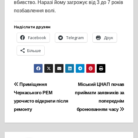
вбивство. Наразі йому загрожує від 3 до 7 років
позбавлення волі.
Надіслати друзям
Facebook
Telegram
Друк
Більше
Навігація
Приміщення
Міський ЦНАП почав
Черкаського РЕМ
приймати заявників за
записів
урочисто відкрили після
попереднім
ремонту
бронюванням часу