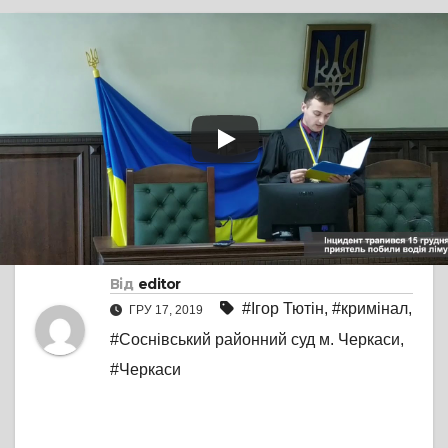
TV СЮЖЕТ
ПРЯМА МОВА
Ігорю Тютіну, який
побив молотком водія
лімузину, обрали
запобіжний захід
Від
editor
#Ігор Тютін
,
#кримінал
,
ГРУ 17, 2019
#Соснівський районний суд м. Черкаси
,
#Черкаси