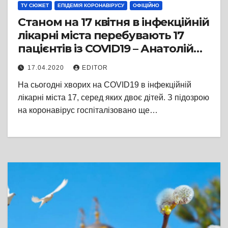
TV СЮЖЕТ
ЕПІДЕМІЯ КОРОНАВІРУСУ
ОФІЦІЙНО
Станом на 17 квітня в інфекційній
лікарні міста перебувають 17
пацієнтів із COVID19 – Анатолій
Бондаренко
17.04.2020
EDITOR
На сьогодні хворих на COVID19 в інфекційній
лікарні міста 17, серед яких двоє дітей. З підозрою
на коронавірус госпіталізовано ще…