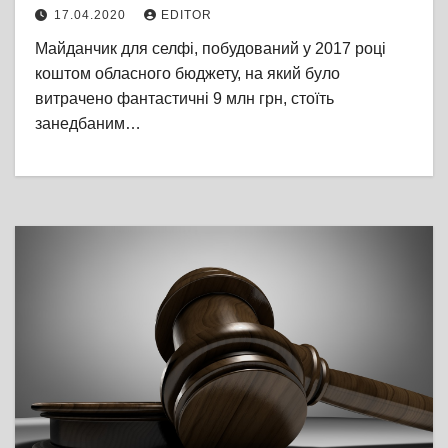
нікому не потрібен?
17.04.2020
EDITOR
Майданчик для селфі, побудований у 2017 році
коштом обласного бюджету, на який було
витрачено фантастичні 9 млн грн, стоїть
занедбаним…