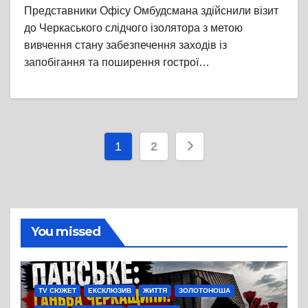
Представники Офісу Омбудсмана здійснили візит
до Черкаського слідчого ізолятора з метою
вивчення стану забезпечення заходів із
запобігання та поширення гострої…
Пагінація
1
2
записів
You missed
TV СЮЖЕТ
ЕКСКЛЮЗИВ
ЖИТТЯ
ЗОЛОТОНОША