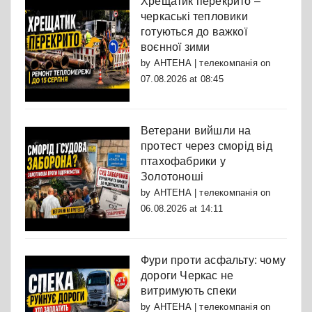
Хрещатик перекрито –
черкаські тепловики
готуються до важкої
воєнної зими
by
АНТЕНА | телекомпанія
on
07.08.2026 at 08:45
Ветерани вийшли на
протест через сморід від
птахофабрики у
Золотоноші
by
АНТЕНА | телекомпанія
on
06.08.2026 at 14:11
Фури проти асфальту: чому
дороги Черкас не
витримують спеки
by
АНТЕНА | телекомпанія
on