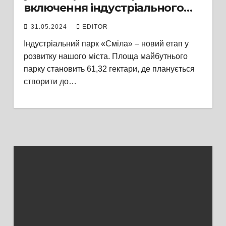
включення індустріального
парку «Сміла» до Реєстру
31.05.2024
EDITOR
індустріальних парків
Індустріальний парк «Сміла» – новий етап у
розвитку нашого міста. Площа майбутнього
парку становить 61,32 гектари, де планується
створити до…