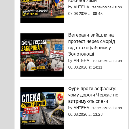
воєнної зими
by
АНТЕНА | телекомпанія
on
07.08.2026 at 08:45
Ветерани вийшли на
протест через сморід
від птахофабрики у
Золотоноші
by
АНТЕНА | телекомпанія
on
06.08.2026 at 14:11
Фури проти асфальту:
чому дороги Черкас не
витримують спеки
by
АНТЕНА | телекомпанія
on
06.08.2026 at 13:28