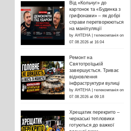
Від «Кольчуг» до
картонок та «Будинка з
грифонами» – як добрі
справи перетворюються
на маніпуляції
by
АНТЕНА | телекомпанія
on
07.08.2026 at 16:04
Ремонт на
Святотроїцькій
завершується. Триває
відновлення
інфраструктури вулиці
by
АНТЕНА | телекомпанія
on
07.08.2026 at 09:18
Хрещатик перекрито –
черкаські тепловики
готуються до важкої