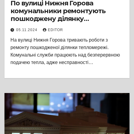
По вулиці Нижня Горова
комунальники ремонтують
пошкоджену ділянку
тепломережі
05.11.2024
EDITOR
На вулиці Нижня Горова тривають роботи з
ремонту пошкодженої ділянки тепломережі.
Комунальні служби працюють над безперервною
подачею тепла, адже несправності…