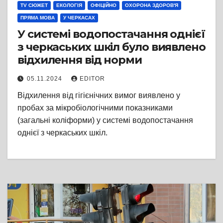
TV СЮЖЕТ
ЕКОЛОГІЯ
ОФІЦІЙНО
ОХОРОНА ЗДОРОВ'Я
ПРЯМА МОВА
У ЧЕРКАСАХ
У системі водопостачання однієї
з черкаських шкіл було виявлено
відхилення від норми
05.11.2024
EDITOR
Відхилення від гігієнічних вимог виявлено у
пробах за мікробіологічними показниками
(загальні коліформи) у системі водопостачання
однієї з черкаських шкіл.