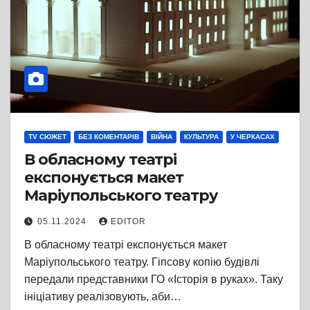
TV СЮЖЕТ
БЕЗ КОМЕНТАРІВ
ВІЙНА
КУЛЬТУРА
У ЧЕРКАСАХ
В обласному театрі
експонується макет
Маріупольського театру
05.11.2024
EDITOR
В обласному театрі експонується макет
Маріупольського театру. Гіпсову копію будівлі
передали представники ГО «Історія в руках». Таку
ініціативу реалізовують, аби…