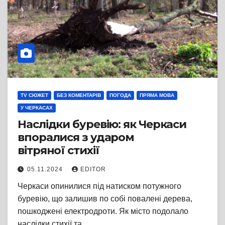
TV СЮЖЕТ
БЕЗ КОМЕНТАРІВ
ПОГОДА
ПРЯМА МОВА
У ЧЕРКАСАХ
Наслідки буревію: як Черкаси
впоралися з ударом
вітряної стихії
05.11.2024
EDITOR
Черкаси опинилися під натиском потужного
буревію, що залишив по собі повалені дерева,
пошкоджені електродроти. Як місто подолало
наслідки стихії та…