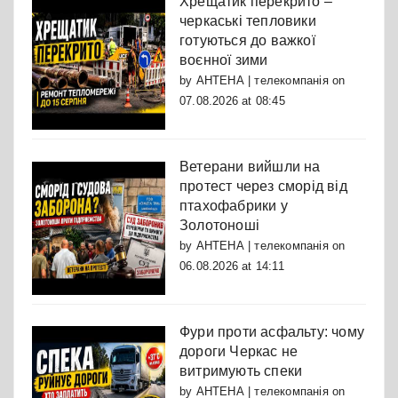
Хрещатик перекрито –
черкаські тепловики
готуються до важкої
воєнної зими
by
АНТЕНА | телекомпанія
on
07.08.2026 at 08:45
Ветерани вийшли на
протест через сморід від
птахофабрики у
Золотоноші
by
АНТЕНА | телекомпанія
on
06.08.2026 at 14:11
Фури проти асфальту: чому
дороги Черкас не
витримують спеки
by
АНТЕНА | телекомпанія
on