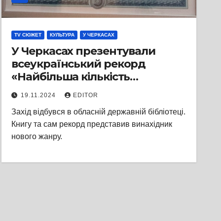
TV СЮЖЕТ
КУЛЬТУРА
У ЧЕРКАСАХ
У Черкасах презентували
всеукраїнський рекорд
«Найбільша кількість
співавторів електронної
19.11.2024
EDITOR
книги»
Захід відбувся в обласній державній бібліотеці.
Книгу та сам рекорд представив винахідник
нового жанру.