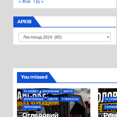
« Жов
Гру »
АРХІВ
Архів
You missed
TV СЮЖЕТ
ЕКСКЛЮЗИВ
ЖИТТЯ
ЗОЛОТОНОША
СМІТТЯ
У ЧЕРКАСАХ
TV СЮЖ
ЧЕРКАЩИНА
ГОЛОВН
Оглядовий
Рем