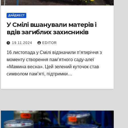
ДАЙДЖЕСТ
У Смілі вшанували матерів і
вдів загиблих захисників
19.11.2024
EDITOR
16 листопада у Смілі відзначили п’ятиріччя з
моменту створення пам’ятного саду-алеї
«Мамина весна». Цей зелений куточок став
символом пам’яті, підтримки…