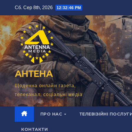
Перейти
Сб. Сер 8th, 2026
12:32:48 PM
до
вмісту
АНТЕНА
Щоденна онлайн газета,
телеканал, соціальні медіа
ПРО НАС
ТЕЛЕВІЗІЙНІ ПОСЛУГ
КОНТАКТИ