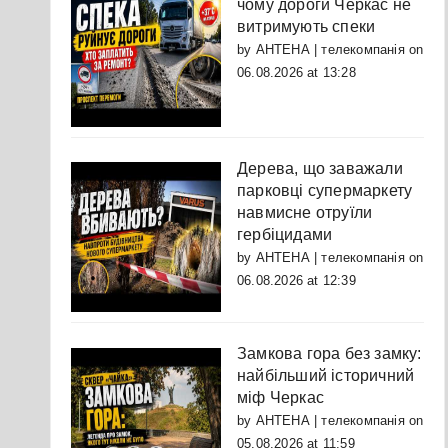
чому дороги Черкас не
витримують спеки
by
АНТЕНА | телекомпанія
on
06.08.2026 at 13:28
Дерева, що заважали
парковці супермаркету
навмисне отруїли
гербіцидами
by
АНТЕНА | телекомпанія
on
06.08.2026 at 12:39
Замкова гора без замку:
найбільший історичний
міф Черкас
by
АНТЕНА | телекомпанія
on
05.08.2026 at 11:59