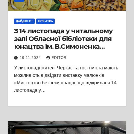
ДАЙДЖЕСТ
КУЛЬТУРА
З 14 листопада у читальному
залі Обласної бібліотеки для
юнацтва ім. В.Симоненка
відкрилась виставка малюнків
19.11.2024
EDITOR
«Мистецтво безпеки праці»
У листопаді жителі Черкас та гості міста мають
можливість відвідати виставку малюнків
«Мистецтво безпеки праці», що відкрилася 14
листопада у…