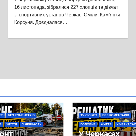
16 листопада, зібралися 227 хлопців та дівчат
зі спортивних установ Черкас, Сміли, Кам’янки,
Корсуня. Доєдналася…
ЕТ
БЕЗ КОМЕНТАРІВ
TV СЮЖЕТ
БЕЗ КОМЕНТАРІВ
Е
ЖИТТЯ
У ЧЕРКАСАХ
ГОЛОВНЕ
ЖИТТЯ
У ЧЕРКАСАХ
онт
У Черкасах