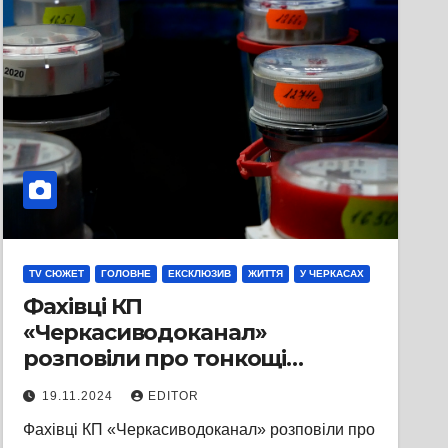
TV СЮЖЕТ
ГОЛОВНЕ
ЕКСКЛЮЗИВ
ЖИТТЯ
У ЧЕРКАСАХ
Фахівці КП
«Черкасиводоканал»
розповіли про тонкощі
догляду за лічильниками та
19.11.2024
EDITOR
їхньої повірки
Фахівці КП «Черкасиводоканал» розповіли про