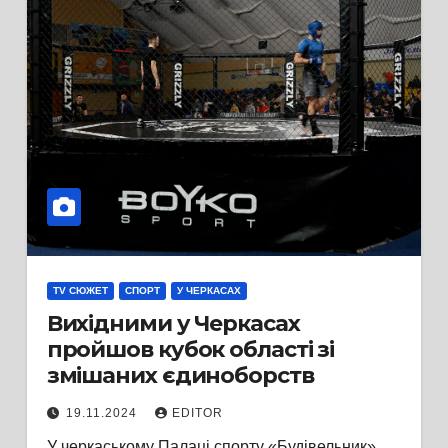
TV СЮЖЕТ
СПОРТ
У ЧЕРКАСАХ
Вихідними у Черкасах
пройшов кубок області зі
змішаних єдиноборств
19.11.2024
EDITOR
У черкаському Палаці спорту «Будівельник»,