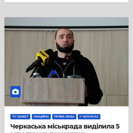
TV СЮЖЕТ
ОФІЦІЙНО
ПРЯМА МОВА
У ЧЕРКАСАХ
Черкаська міськрада виділила 5