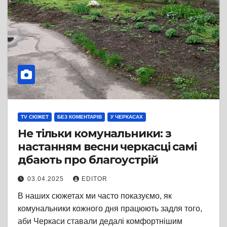
TV СЮЖЕТ
БЕЗ КОМЕНТАРІВ
У ЧЕРКАСАХ
Не тільки комунальники: з
настанням весни черкасці самі
дбають про благоустрій
03.04.2025
EDITOR
В наших сюжетах ми часто показуємо, як
комунальники кожного дня працюють задля того,
аби Черкаси ставали дедалі комфортнішим