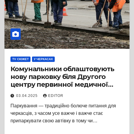
TV СЮЖЕТ
У ЧЕРКАСАХ
Комунальники облаштовують
нову парковку біля Другого
центру первинної медичної
допомоги
03.04.2025
EDITOR
Паркування — традиційно болюче питання для
черкасців, з часом усе важче і важче стає
припаркувати свою автівку в тому чи…