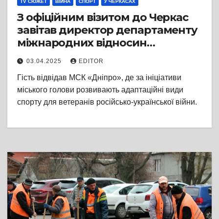
TV СЮЖЕТ
ВІЙНА
СПОРТ
У ЧЕРКАСАХ
З офіційним візитом до Черкас
завітав директор департаменту
міжнародних відносин
німецького міста Білефельд
03.04.2025
EDITOR
Олаф Селонке
Гість відвідав МСК «Дніпро», де за ініціативи
міського голови розвивають адаптаційні види
спорту для ветеранів російсько-української війни.