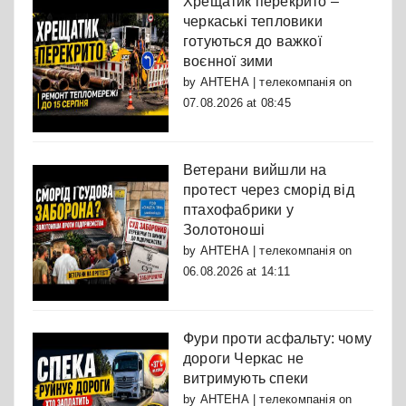
Хрещатик перекрито –
черкаські тепловики
готуються до важкої
воєнної зими
by
АНТЕНА | телекомпанія
on
07.08.2026 at 08:45
Ветерани вийшли на
протест через сморід від
птахофабрики у
Золотоноші
by
АНТЕНА | телекомпанія
on
06.08.2026 at 14:11
Фури проти асфальту: чому
дороги Черкас не
витримують спеки
by
АНТЕНА | телекомпанія
on