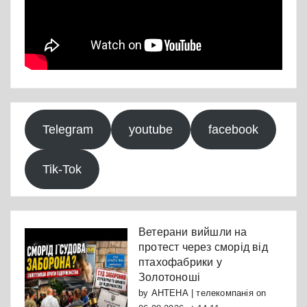
Telegram
youtube
facebook
Tik-Tok
Ветерани вийшли на
протест через сморід від
птахофабрики у
Золотоноші
by
АНТЕНА | телекомпанія
on