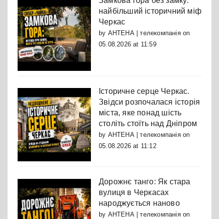
Замкова гора без замку:
найбільший історичний міф
Черкас
by
АНТЕНА | телекомпанія
on
05.08.2026 at 11:59
Історичне серце Черкас.
Звідси розпочалася історія
міста, яке понад шість
століть стоїть над Дніпром
by
АНТЕНА | телекомпанія
on
05.08.2026 at 11:12
Дорожнє танго: Як стара
вулиця в Черкасах
народжується наново
by
АНТЕНА | телекомпанія
on