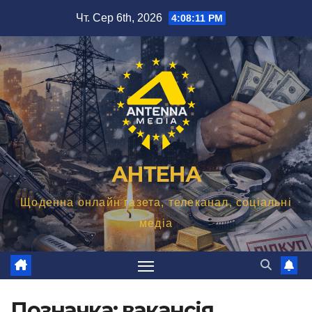
Перейти
Чт. Сер 6th, 2026
4:08:12 PM
до
вмісту
АНТЕНА
Щоденна онлайн газета, телеканал, соціальні
медіа
Позначка:
вакансія