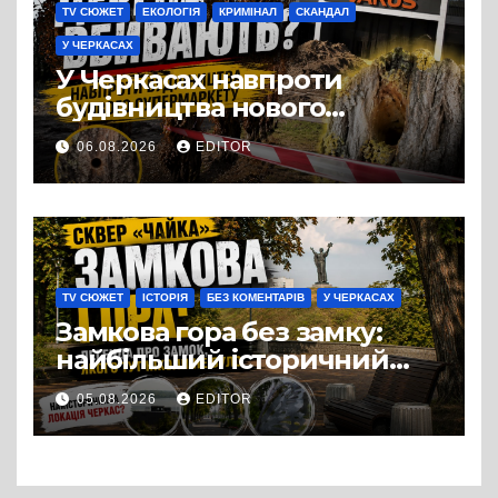
TV СЮЖЕТ
ЕКОЛОГІЯ
КРИМІНАЛ
СКАНДАЛ
У ЧЕРКАСАХ
У Черкасах навпроти
будівництва нового
супермаркету VARUS на
06.08.2026
EDITOR
проспекті Перемоги всохли
дерева. І це навряд чи
можна назвати
випадковістю
TV СЮЖЕТ
ІСТОРІЯ
БЕЗ КОМЕНТАРІВ
У ЧЕРКАСАХ
Замкова гора без замку:
найбільший історичний
міф Черкас
05.08.2026
EDITOR