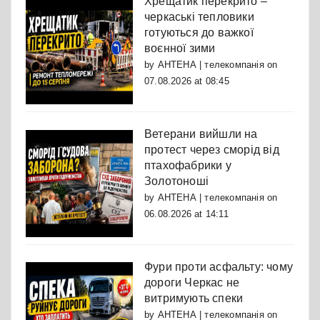
Хрещатик перекрито –
черкаські тепловики
готуються до важкої
воєнної зими
by
АНТЕНА | телекомпанія
on
07.08.2026 at 08:45
Ветерани вийшли на
протест через сморід від
птахофабрики у
Золотоноші
by
АНТЕНА | телекомпанія
on
06.08.2026 at 14:11
Фури проти асфальту: чому
дороги Черкас не
витримують спеки
by
АНТЕНА | телекомпанія
on