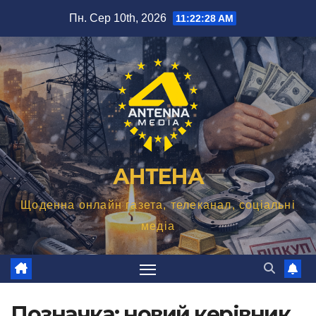
Перейти
Пн. Сер 10th, 2026
11:22:29 AM
до
вмісту
АНТЕНА
Щоденна онлайн газета, телеканал, соціальні
медіа
Позначка:
новий керівник