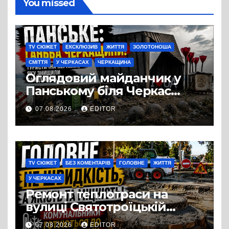
You missed
TV СЮЖЕТ
ЕКСКЛЮЗИВ
ЖИТТЯ
ЗОЛОТОНОША
СМІТТЯ
У ЧЕРКАСАХ
ЧЕРКАЩИНА
Оглядовий майданчик у
Панському біля Черкас
перетворився на занедбане
07.08.2026
EDITOR
сміттєзвалище
TV СЮЖЕТ
БЕЗ КОМЕНТАРІВ
ГОЛОВНЕ
ЖИТТЯ
У ЧЕРКАСАХ
Ремонт теплотраси на
вулиці Святотроїцькій
затягнувся порівняно із
07.08.2026
EDITOR