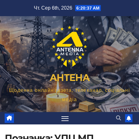
Перейти
Чт. Сер 6th, 2026
6:20:37 AM
до
вмісту
АНТЕНА
Щоденна онлайн газета, телеканал, соціальні
медіа
Позначка:
УПЦ МП