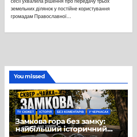
сесії ухвалила рішення про передачу трьох
земельних ділянок у постійне користування
громадам Православної…
You missed
TV СЮЖЕТ
ІСТОРІЯ
БЕЗ КОМЕНТАРІВ
У ЧЕРКАСАХ
Замкова гора без замку:
найбільший історичний
міф Черкас