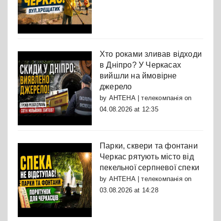
Хто роками зливав відходи
в Дніпро? У Черкасах
вийшли на ймовірне
джерело
by
АНТЕНА | телекомпанія
on
04.08.2026 at 12:35
Парки, сквери та фонтани
Черкас рятують місто від
пекельної серпневої спеки
by
АНТЕНА | телекомпанія
on
03.08.2026 at 14:28