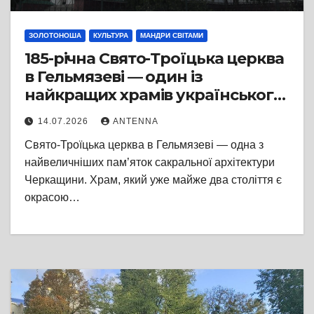
ЗОЛОТОНОША
КУЛЬТУРА
МАНДРИ СВІТАМИ
185-річна Свято-Троїцька церква
в Гельмязеві — один із
найкращих храмів українського
класицизму
14.07.2026
ANTENNA
Свято-Троїцька церква в Гельмязеві — одна з
найвеличніших пам’яток сакральної архітектури
Черкащини. Храм, який уже майже два століття є
окрасою…