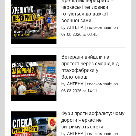
Хрещатик перекрито –
черкаські тепловики
готуються до важкої
воєнної зими
by
АНТЕНА | телекомпанія
on
07.08.2026 at 08:45
Ветерани вийшли на
протест через сморід від
птахофабрики у
Золотоноші
by
АНТЕНА | телекомпанія
on
06.08.2026 at 14:11
Фури проти асфальту: чому
дороги Черкас не
витримують спеки
by
АНТЕНА | телекомпанія
on