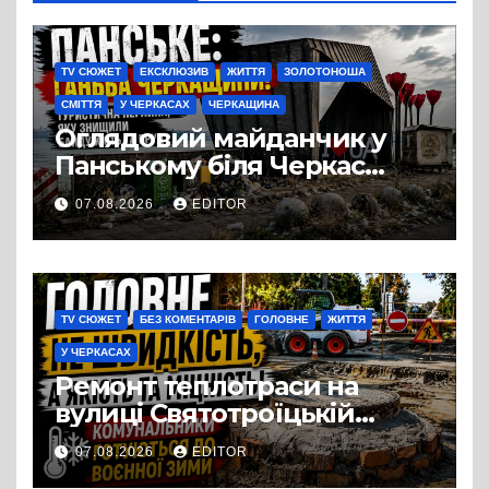
TV СЮЖЕТ
ЕКСКЛЮЗИВ
ЖИТТЯ
ЗОЛОТОНОША
СМІТТЯ
У ЧЕРКАСАХ
ЧЕРКАЩИНА
Оглядовий майданчик у
Панському біля Черкас
перетворився на занедбане
07.08.2026
EDITOR
сміттєзвалище
TV СЮЖЕТ
БЕЗ КОМЕНТАРІВ
ГОЛОВНЕ
ЖИТТЯ
У ЧЕРКАСАХ
Ремонт теплотраси на
вулиці Святотроїцькій
затягнувся порівняно із
07.08.2026
EDITOR
запланованими термінами.