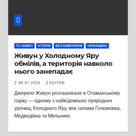
TV СЮЖЕТ
ІСТОРІЯ
БЕЗ КОМЕНТАРІВ
ЧЕРКАЩИНА
Живун у Холодному Яру
обмілів, а територія навколо
нього занепадає
06.07.2026
EDITOR
Джерело Живун розташоване в Отаманському
парку — одному з найвідоміших природних
урочищ Холодного Яру, між селами Головківка,
Медведівка та Мельники.