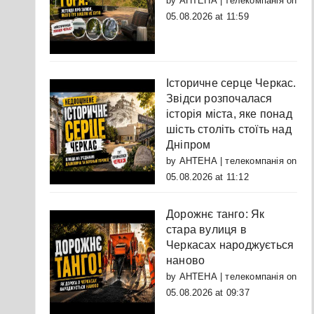
by
АНТЕНА | телекомпанія
on
05.08.2026 at 11:59
Історичне серце Черкас.
Звідси розпочалася
історія міста, яке понад
шість століть стоїть над
Дніпром
by
АНТЕНА | телекомпанія
on
05.08.2026 at 11:12
Дорожнє танго: Як
стара вулиця в
Черкасах народжується
наново
by
АНТЕНА | телекомпанія
on
05.08.2026 at 09:37