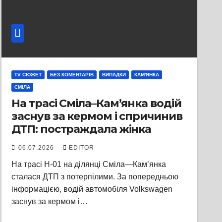
TV СЮЖЕТ
БЕЗ КОМЕНТАРІВ
ВИПАДКИ
КАМ'ЯНКА
СМІЛА
На трасі Сміла–Кам’янка водій
заснув за кермом і спричинив
ДТП: постраждала жінка
06.07.2026
EDITOR
На трасі Н-01 на ділянці Сміла—Кам’янка
сталася ДТП з потерпілими. За попередньою
інформацією, водій автомобіля Volkswagen
заснув за кермом і…