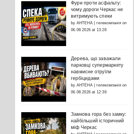
Фури проти асфальту:
чому дороги Черкас не
витримують спеки
by
АНТЕНА | телекомпанія
on
06.08.2026 at 13:28
Дерева, що заважали
парковці супермаркету
навмисне отруїли
гербіцидами
by
АНТЕНА | телекомпанія
on
06.08.2026 at 12:39
Замкова гора без замку:
найбільший історичний
міф Черкас