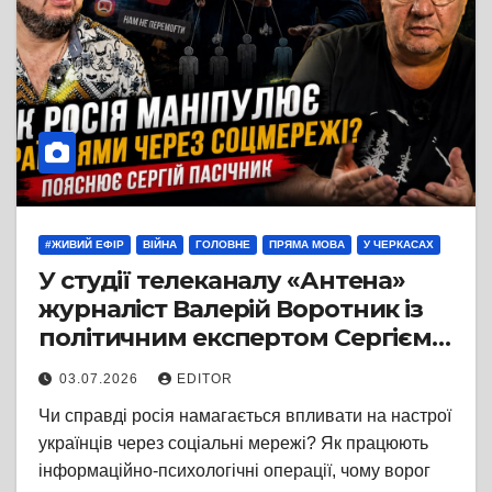
#ЖИВИЙ ЕФІР
ВІЙНА
ГОЛОВНЕ
ПРЯМА МОВА
У ЧЕРКАСАХ
У студії телеканалу «Антена»
журналіст Валерій Воротник із
політичним експертом Сергієм
Пасічником аналізують сучасну
03.07.2026
EDITOR
інформаційну війну, яку росія
Чи справді росія намагається впливати на настрої
веде проти України
українців через соціальні мережі? Як працюють
інформаційно-психологічні операції, чому ворог