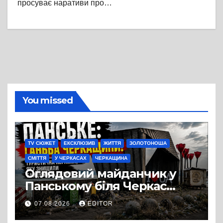
просуває наративи про…
You missed
TV СЮЖЕТ
ЕКСКЛЮЗИВ
ЖИТТЯ
ЗОЛОТОНОША
СМІТТЯ
У ЧЕРКАСАХ
ЧЕРКАЩИНА
Оглядовий майданчик у
Панському біля Черкас
перетворився на занедбане
07.08.2026
EDITOR
сміттєзвалище