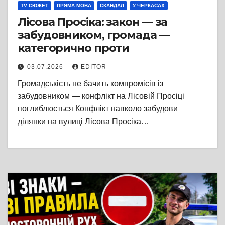
TV СЮЖЕТ
ПРЯМА МОВА
СКАНДАЛ
У ЧЕРКАСАХ
Лісова Просіка: закон — за
забудовником, громада —
категорично проти
03.07.2026
EDITOR
Громадськість не бачить компромісів із
забудовником — конфлікт на Лісовій Просіці
поглиблюється Конфлікт навколо забудови
ділянки на вулиці Лісова Просіка…