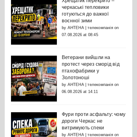
Хрещатик перекрито –
черкаські тепловики
готуються до важкої
воєнної зими
by
АНТЕНА | телекомпанія
on
07.08.2026 at 08:45
Ветерани вийшли на
протест через сморід від
птахофабрики у
Золотоноші
by
АНТЕНА | телекомпанія
on
06.08.2026 at 14:11
Фури проти асфальту: чому
дороги Черкас не
витримують спеки
by
АНТЕНА | телекомпанія
on