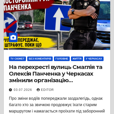
TV СЮЖЕТ
БЕЗ КОМЕНТАРІВ
ГОЛОВНЕ
ЖИТТЯ
У ЧЕРКАСАХ
На перехресті вулиць Смаглія та
Олексія Панченка у Черкасах
змінили організацію
дорожнього руху: на ділянці
03.07.2026
EDITOR
вулиці Панченка запровадили
Про зміни водіїв попереджали заздалегідь, однак
односторонній рух та
багато хто за звичкою продовжує їхати старим
встановили нові дорожні знаки
маршрутом і намагається проїхати під заборонний