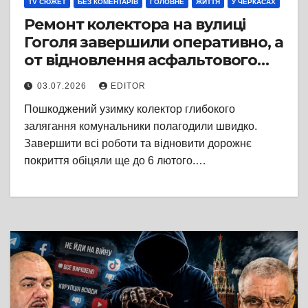
TV СЮЖЕТ
БЕЗ КОМЕНТАРІВ
ГОЛОВНЕ
ЖИТТЯ
У ЧЕРКАСАХ
Ремонт колектора на вулиці
Гоголя завершили оперативно, а
от відновлення асфальтового
покриття затягнулося майже на
03.07.2026
EDITOR
пів року
Пошкоджений узимку колектор глибокого
залягання комунальники полагодили швидко.
Завершити всі роботи та відновити дорожнє
покриття обіцяли ще до 6 лютого.…