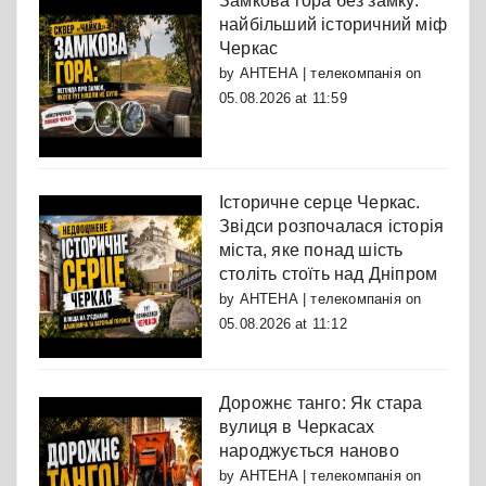
Замкова гора без замку:
найбільший історичний міф
Черкас
by
АНТЕНА | телекомпанія
on
05.08.2026 at 11:59
Історичне серце Черкас.
Звідси розпочалася історія
міста, яке понад шість
століть стоїть над Дніпром
by
АНТЕНА | телекомпанія
on
05.08.2026 at 11:12
Дорожнє танго: Як стара
вулиця в Черкасах
народжується наново
by
АНТЕНА | телекомпанія
on