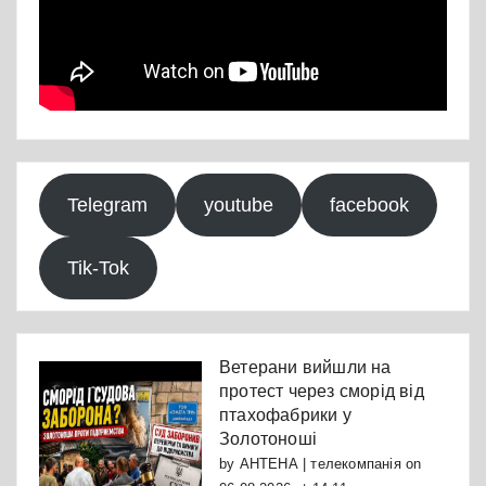
Telegram
youtube
facebook
Tik-Tok
Ветерани вийшли на
протест через сморід від
птахофабрики у
Золотоноші
by
АНТЕНА | телекомпанія
on