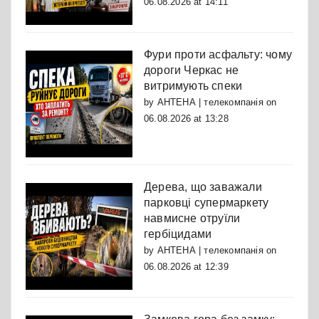
06.08.2026 at 14:11
Фури проти асфальту: чому
дороги Черкас не
витримують спеки
by
АНТЕНА | телекомпанія
on
06.08.2026 at 13:28
Дерева, що заважали
парковці супермаркету
навмисне отруїли
гербіцидами
by
АНТЕНА | телекомпанія
on
06.08.2026 at 12:39