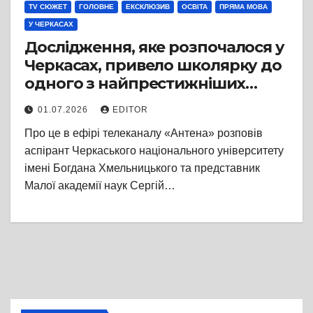
TV СЮЖЕТ
ГОЛОВНЕ
ЕКСКЛЮЗИВ
ОСВІТА
ПРЯМА МОВА
У ЧЕРКАСАХ
Дослідження, яке розпочалося у
Черкасах, привело школярку до
одного з найпрестижніших
університетів світу: випускниця
01.07.2026
EDITOR
ФІМЛІ завдяки роботі в Малій
Про це в ефірі телеканалу «Антена» розповів
академії наук України отримала
аспірант Черкаського національного університету
запрошення продовжити
імені Богдана Хмельницького та представник
дослідження у Стенфорді
Малої академії наук Сергій…