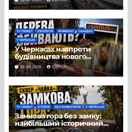
Черкас
TV СЮЖЕТ
ЕКОЛОГІЯ
КРИМІНАЛ
СКАНДАЛ
У ЧЕРКАСАХ
У Черкасах навпроти
будівництва нового
супермаркету VARUS на
06.08.2026
EDITOR
проспекті Перемоги всохли
дерева. І це навряд чи
можна назвати
випадковістю
TV СЮЖЕТ
ІСТОРІЯ
БЕЗ КОМЕНТАРІВ
У ЧЕРКАСАХ
Замкова гора без замку:
найбільший історичний
міф Черкас